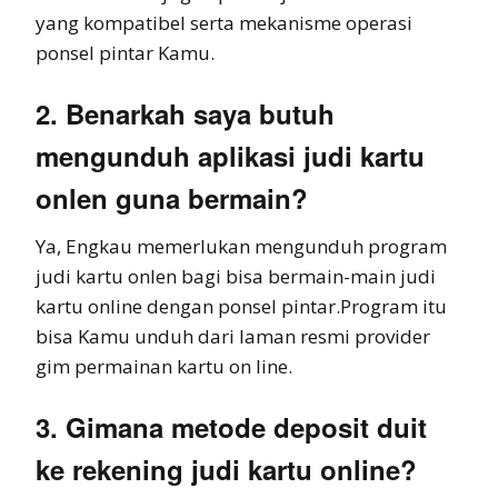
yang kompatibel serta mekanisme operasi
ponsel pintar Kamu.
2. Benarkah saya butuh
mengunduh aplikasi judi kartu
onlen guna bermain?
Ya, Engkau memerlukan mengunduh program
judi kartu onlen bagi bisa bermain-main judi
kartu online dengan ponsel pintar.Program itu
bisa Kamu unduh dari laman resmi provider
gim permainan kartu on line.
3. Gimana metode deposit duit
ke rekening judi kartu online?