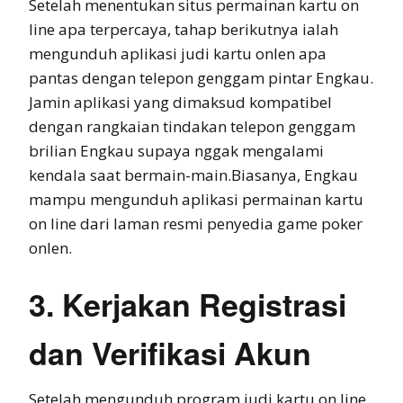
Setelah menentukan situs permainan kartu on
line apa terpercaya, tahap berikutnya ialah
mengunduh aplikasi judi kartu onlen apa
pantas dengan telepon genggam pintar Engkau.
Jamin aplikasi yang dimaksud kompatibel
dengan rangkaian tindakan telepon genggam
brilian Engkau supaya nggak mengalami
kendala saat bermain-main.Biasanya, Engkau
mampu mengunduh aplikasi permainan kartu
on line dari laman resmi penyedia game poker
onlen.
3. Kerjakan Registrasi
dan Verifikasi Akun
Setelah mengunduh program judi kartu on line,