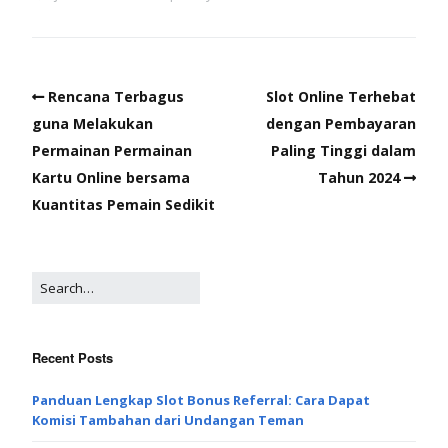
Rencana Terbagus
Slot Online Terhebat
guna Melakukan
dengan Pembayaran
Permainan Permainan
Paling Tinggi dalam
Kartu Online bersama
Tahun 2024
Kuantitas Pemain Sedikit
Recent Posts
Panduan Lengkap Slot Bonus Referral: Cara Dapat
Komisi Tambahan dari Undangan Teman