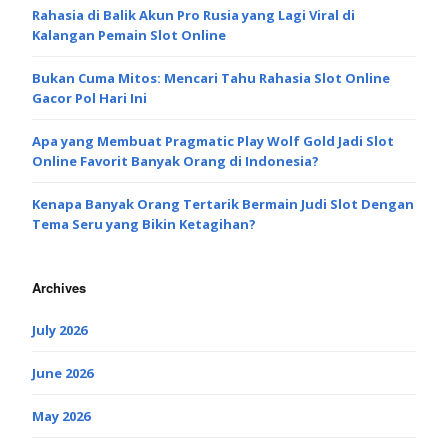
Rahasia di Balik Akun Pro Rusia yang Lagi Viral di
Kalangan Pemain Slot Online
Bukan Cuma Mitos: Mencari Tahu Rahasia Slot Online
Gacor Pol Hari Ini
Apa yang Membuat Pragmatic Play Wolf Gold Jadi Slot
Online Favorit Banyak Orang di Indonesia?
Kenapa Banyak Orang Tertarik Bermain Judi Slot Dengan
Tema Seru yang Bikin Ketagihan?
Archives
July 2026
June 2026
May 2026