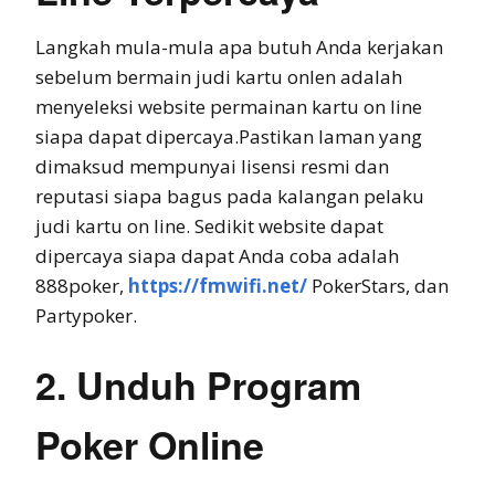
Langkah mula-mula apa butuh Anda kerjakan
sebelum bermain judi kartu onlen adalah
menyeleksi website permainan kartu on line
siapa dapat dipercaya.Pastikan laman yang
dimaksud mempunyai lisensi resmi dan
reputasi siapa bagus pada kalangan pelaku
judi kartu on line. Sedikit website dapat
dipercaya siapa dapat Anda coba adalah
888poker,
https://fmwifi.net/
PokerStars, dan
Partypoker.
2. Unduh Program
Poker Online