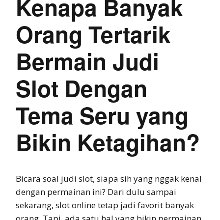
Kenapa Banyak
Orang Tertarik
Bermain Judi
Slot Dengan
Tema Seru yang
Bikin Ketagihan?
Bicara soal judi slot, siapa sih yang nggak kenal
dengan permainan ini? Dari dulu sampai
sekarang, slot online tetap jadi favorit banyak
orang. Tapi, ada satu hal yang bikin permainan