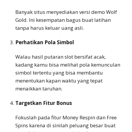
Banyak situs menyediakan versi demo Wolf
Gold. Ini kesempatan bagus buat latihan
tanpa harus keluar uang asli.
Perhatikan Pola Simbol
Walau hasil putaran slot bersifat acak,
kadang kamu bisa melihat pola kemunculan
simbol tertentu yang bisa membantu
menentukan kapan waktu yang tepat
menaikkan taruhan.
Targetkan Fitur Bonus
Fokuslah pada fitur Money Respin dan Free
Spins karena di sinilah peluang besar buat