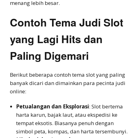
menang lebih besar.
Contoh Tema Judi Slot
yang Lagi Hits dan
Paling Digemari
Berikut beberapa contoh tema slot yang paling
banyak dicari dan dimainkan para pecinta judi
online:
Petualangan dan Eksplorasi
: Slot bertema
harta karun, bajak laut, atau ekspedisi ke
tempat eksotis. Biasanya penuh dengan
simbol peta, kompas, dan harta tersembunyi.