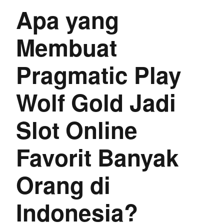
Apa yang
Membuat
Pragmatic Play
Wolf Gold Jadi
Slot Online
Favorit Banyak
Orang di
Indonesia?