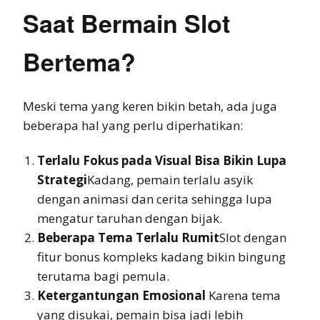
Saat Bermain Slot
Bertema?
Meski tema yang keren bikin betah, ada juga
beberapa hal yang perlu diperhatikan:
Terlalu Fokus pada Visual Bisa Bikin Lupa
Strategi
Kadang, pemain terlalu asyik
dengan animasi dan cerita sehingga lupa
mengatur taruhan dengan bijak.
Beberapa Tema Terlalu Rumit
Slot dengan
fitur bonus kompleks kadang bikin bingung
terutama bagi pemula.
Ketergantungan Emosional
Karena tema
yang disukai, pemain bisa jadi lebih