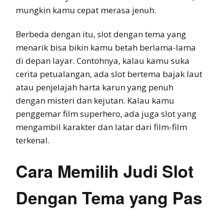
mungkin kamu cepat merasa jenuh.
Berbeda dengan itu, slot dengan tema yang
menarik bisa bikin kamu betah berlama-lama
di depan layar. Contohnya, kalau kamu suka
cerita petualangan, ada slot bertema bajak laut
atau penjelajah harta karun yang penuh
dengan misteri dan kejutan. Kalau kamu
penggemar film superhero, ada juga slot yang
mengambil karakter dan latar dari film-film
terkenal.
Cara Memilih Judi Slot
Dengan Tema yang Pas