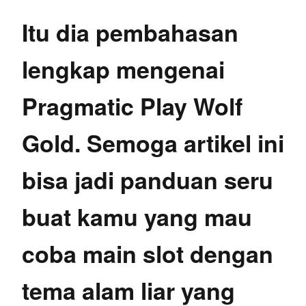
Itu dia pembahasan
lengkap mengenai
Pragmatic Play Wolf
Gold
. Semoga artikel ini
bisa jadi panduan seru
buat kamu yang mau
coba main slot dengan
tema alam liar yang