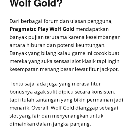
Wolf Gold?
Dari berbagai forum dan ulasan pengguna,
Pragmatic Play Wolf Gold
mendapatkan
banyak pujian terutama karena keseimbangan
antara hiburan dan potensi keuntungan.
Banyak yang bilang kalau game ini cocok buat
mereka yang suka sensasi slot klasik tapi ingin
kesempatan menang besar lewat fitur jackpot.
Tentu saja, ada juga yang merasa fitur
bonusnya agak sulit dipicu secara konsisten,
tapi itulah tantangan yang bikin permainan jadi
menarik. Overall, Wolf Gold dianggap sebagai
slot yang fair dan menyenangkan untuk
dimainkan dalam jangka panjang.