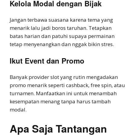
Kelola Modal dengan Bijak
Jangan terbawa suasana karena tema yang
menarik lalu jadi boros taruhan. Tetapkan
batas harian dan patuhi supaya permainan
tetap menyenangkan dan nggak bikin stres.
Ikut Event dan Promo
Banyak provider slot yang rutin mengadakan
promo menarik seperti cashback, free spin, atau
turnamen. Manfaatkan ini untuk menambah
kesempatan menang tanpa harus tambah
modal.
Apa Saja Tantangan