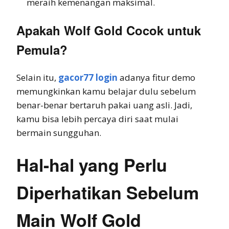
meraih kemenangan maksimal.
Apakah Wolf Gold Cocok untuk
Pemula?
Selain itu,
gacor77 login
adanya fitur demo
memungkinkan kamu belajar dulu sebelum
benar-benar bertaruh pakai uang asli. Jadi,
kamu bisa lebih percaya diri saat mulai
bermain sungguhan.
Hal-hal yang Perlu
Diperhatikan Sebelum
Main Wolf Gold