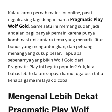
Kalau kamu pernah main slot online, pasti
nggak asing lagi dengan nama
Pragmatic Play
Wolf Gold
. Game satu ini memang sudah jadi
andalan bagi banyak pemain karena punya
kombinasi unik antara tema yang menarik, fitur
bonus yang menguntungkan, dan peluang
menang yang cukup besar. Tapi, apa
sebenarnya yang bikin Wolf Gold dari
Pragmatic Play ini begitu populer? Yuk, kita
bahas lebih dalam supaya kamu juga bisa tahu
kenapa game ini layak dicoba!
Mengenal Lebih Dekat
Pragmatic Play Wolf