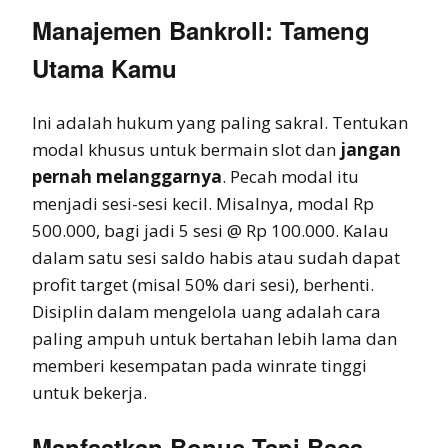
Manajemen Bankroll: Tameng
Utama Kamu
Ini adalah hukum yang paling sakral. Tentukan
modal khusus untuk bermain slot dan
jangan
pernah melanggarnya
. Pecah modal itu
menjadi sesi-sesi kecil. Misalnya, modal Rp
500.000, bagi jadi 5 sesi @ Rp 100.000. Kalau
dalam satu sesi saldo habis atau sudah dapat
profit target (misal 50% dari sesi), berhenti.
Disiplin dalam mengelola uang adalah cara
paling ampuh untuk bertahan lebih lama dan
memberi kesempatan pada winrate tinggi
untuk bekerja.
Manfaatkan Bonus Tapi Baca