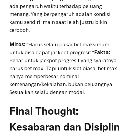
ada pengaruh waktu terhadap peluang
menang. Yang berpengaruh adalah kondisi
kamu sendiri; main saat lelah justru bikin
ceroboh.
Mitos:
“Harus selalu pakai bet maksimum
untuk bisa dapat jackpot progresif.”
Fakta:
Benar untuk jackpot progresif yang syaratnya
harus bet max. Tapi untuk slot biasa, bet max
hanya memperbesar nominal
kemenangan/kekalahan, bukan peluangnya.
Sesuaikan selalu dengan modal.
Final Thought:
Kesabaran dan Disiplin