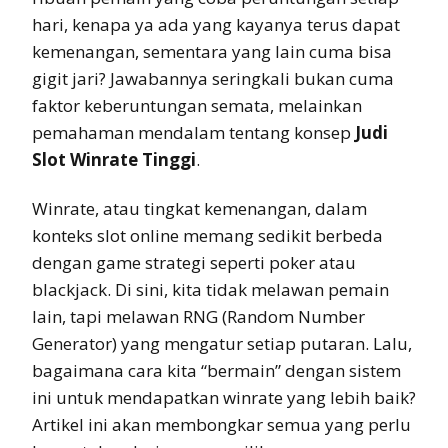
hari, kenapa ya ada yang kayanya terus dapat
kemenangan, sementara yang lain cuma bisa
gigit jari? Jawabannya seringkali bukan cuma
faktor keberuntungan semata, melainkan
pemahaman mendalam tentang konsep
Judi
Slot Winrate Tinggi
.
Winrate, atau tingkat kemenangan, dalam
konteks slot online memang sedikit berbeda
dengan game strategi seperti poker atau
blackjack. Di sini, kita tidak melawan pemain
lain, tapi melawan RNG (Random Number
Generator) yang mengatur setiap putaran. Lalu,
bagaimana cara kita “bermain” dengan sistem
ini untuk mendapatkan winrate yang lebih baik?
Artikel ini akan membongkar semua yang perlu