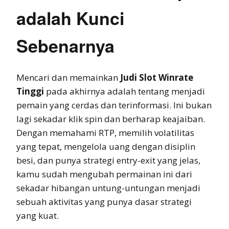
adalah Kunci
Sebenarnya
Mencari dan memainkan
Judi Slot Winrate
Tinggi
pada akhirnya adalah tentang menjadi
pemain yang cerdas dan terinformasi. Ini bukan
lagi sekadar klik spin dan berharap keajaiban.
Dengan memahami RTP, memilih volatilitas
yang tepat, mengelola uang dengan disiplin
besi, dan punya strategi entry-exit yang jelas,
kamu sudah mengubah permainan ini dari
sekadar hibangan untung-untungan menjadi
sebuah aktivitas yang punya dasar strategi
yang kuat.