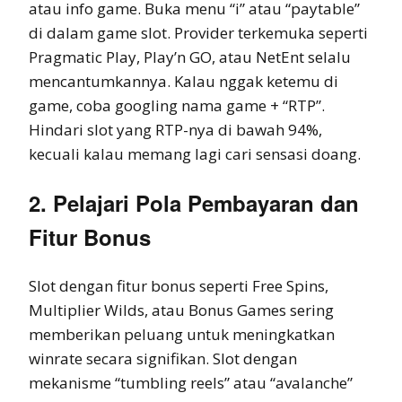
atau info game. Buka menu “i” atau “paytable”
di dalam game slot. Provider terkemuka seperti
Pragmatic Play, Play’n GO, atau NetEnt selalu
mencantumkannya. Kalau nggak ketemu di
game, coba googling nama game + “RTP”.
Hindari slot yang RTP-nya di bawah 94%,
kecuali kalau memang lagi cari sensasi doang.
2. Pelajari Pola Pembayaran dan
Fitur Bonus
Slot dengan fitur bonus seperti Free Spins,
Multiplier Wilds, atau Bonus Games sering
memberikan peluang untuk meningkatkan
winrate secara signifikan. Slot dengan
mekanisme “tumbling reels” atau “avalanche”