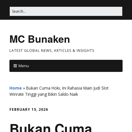
MC Bunaken
LATEST GLOBAL NEWS, ARTICLES & INSIGHTS
Menu
Home
»
Bukan Cuma Hoki, Ini Rahasia Main Judi Slot
Winrate Tinggi yang Bikin Saldo Naik
FEBRUARY 15, 2026
Bukan Cuma