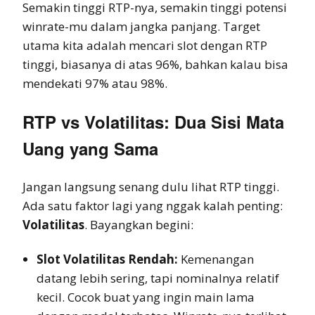
Semakin tinggi RTP-nya, semakin tinggi potensi
winrate-mu dalam jangka panjang. Target
utama kita adalah mencari slot dengan RTP
tinggi, biasanya di atas 96%, bahkan kalau bisa
mendekati 97% atau 98%.
RTP vs Volatilitas: Dua Sisi Mata
Uang yang Sama
Jangan langsung senang dulu lihat RTP tinggi.
Ada satu faktor lagi yang nggak kalah penting:
Volatilitas
. Bayangkan begini:
Slot Volatilitas Rendah:
Kemenangan
datang lebih sering, tapi nominalnya relatif
kecil. Cocok buat yang ingin main lama