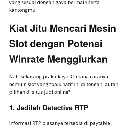
yang sesuai dengan gaya bermain serta
kantongmu.
Kiat Jitu Mencari Mesin
Slot dengan Potensi
Winrate Menggiurkan
Nah, sekarang prakteknya. Gimana caranya
nemuin slot yang “baik hati” ini di tengah lautan
pilihan di situs judi online?
1. Jadilah Detective RTP
Informasi RTP biasanya tersedia di paytable