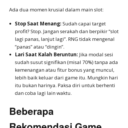
Ada dua momen krusial dalam main slot:
Stop Saat Menang:
Sudah capai target
profit? Stop. Jangan serakah dan berpikir “slot
lagi panas, lanjut lagi”. RNG tidak mengenal
“panas” atau “dingin”.
Lari Saat Kalah Beruntun:
Jika modal sesi
sudah susut signifikan (misal 70%) tanpa ada
kemenangan atau fitur bonus yang muncul,
lebih baik keluar dari game itu. Mungkin hari
itu bukan harinya. Paksa diri untuk berhenti
dan coba lagi lain waktu.
Beberapa
Rekomendasi Game