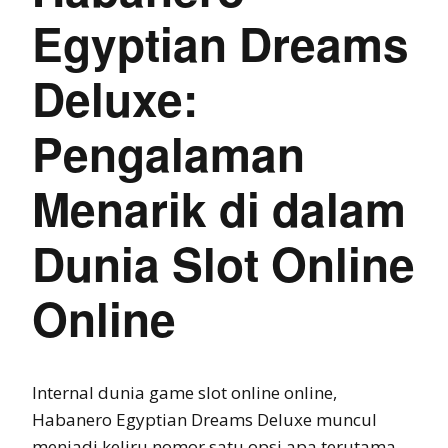
Egyptian Dreams
Deluxe:
Pengalaman
Menarik di dalam
Dunia Slot Online
Online
Internal dunia game slot online online,
Habanero Egyptian Dreams Deluxe muncul
menjadi keliru nomor satu opsi apa terutama