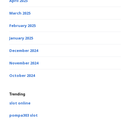
April 2025
March 2025
February 2025
January 2025
December 2024
November 2024
October 2024
Trending
slot online
pompa303 slot