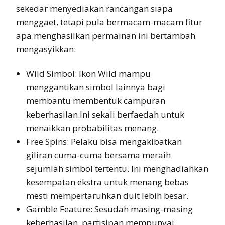
sekedar menyediakan rancangan siapa
menggaet, tetapi pula bermacam-macam fitur
apa menghasilkan permainan ini bertambah
mengasyikkan:
Wild Simbol: Ikon Wild mampu
menggantikan simbol lainnya bagi
membantu membentuk campuran
keberhasilan.Ini sekali berfaedah untuk
menaikkan probabilitas menang.
Free Spins: Pelaku bisa mengakibatkan
giliran cuma-cuma bersama meraih
sejumlah simbol tertentu. Ini menghadiahkan
kesempatan ekstra untuk menang bebas
mesti mempertaruhkan duit lebih besar.
Gamble Feature: Sesudah masing-masing
keberhasilan, partisipan mempunyai