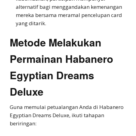
alternatif bagi menggandakan kemenangan
mereka bersama meramal pencelupan card
yang ditarik.
Metode Melakukan
Permainan Habanero
Egyptian Dreams
Deluxe
Guna memulai petualangan Anda di Habanero
Egyptian Dreams Deluxe, ikuti tahapan
beriringan: