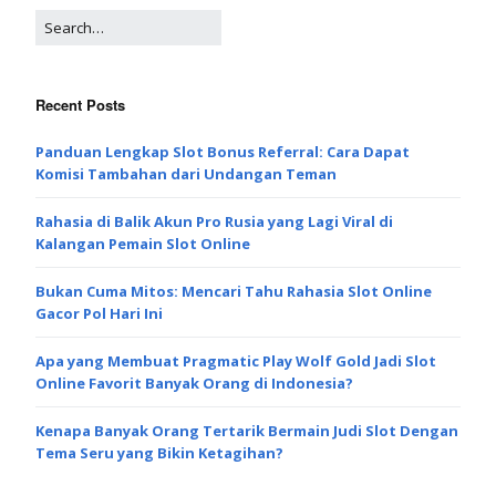
Recent Posts
Panduan Lengkap Slot Bonus Referral: Cara Dapat
Komisi Tambahan dari Undangan Teman
Rahasia di Balik Akun Pro Rusia yang Lagi Viral di
Kalangan Pemain Slot Online
Bukan Cuma Mitos: Mencari Tahu Rahasia Slot Online
Gacor Pol Hari Ini
Apa yang Membuat Pragmatic Play Wolf Gold Jadi Slot
Online Favorit Banyak Orang di Indonesia?
Kenapa Banyak Orang Tertarik Bermain Judi Slot Dengan
Tema Seru yang Bikin Ketagihan?