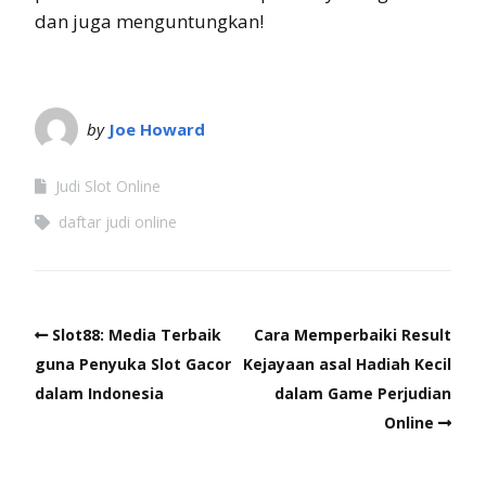
dan juga menguntungkan!
by
Joe Howard
Judi Slot Online
daftar judi online
Slot88: Media Terbaik
Cara Memperbaiki Result
guna Penyuka Slot Gacor
Kejayaan asal Hadiah Kecil
dalam Indonesia
dalam Game Perjudian
Online