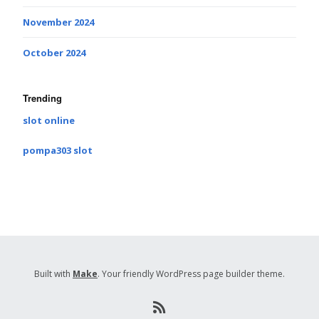
November 2024
October 2024
Trending
slot online
pompa303 slot
Built with
Make
. Your friendly WordPress page builder theme.