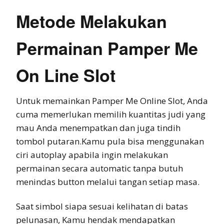
Metode Melakukan
Permainan Pamper Me
On Line Slot
Untuk memainkan Pamper Me Online Slot, Anda
cuma memerlukan memilih kuantitas judi yang
mau Anda menempatkan dan juga tindih
tombol putaran.Kamu pula bisa menggunakan
ciri autoplay apabila ingin melakukan
permainan secara automatic tanpa butuh
menindas button melalui tangan setiap masa.
Saat simbol siapa sesuai kelihatan di batas
pelunasan, Kamu hendak mendapatkan