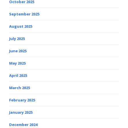
October 2025
September 2025
August 2025
July 2025
June 2025
May 2025
April 2025
March 2025
February 2025
January 2025
December 2024