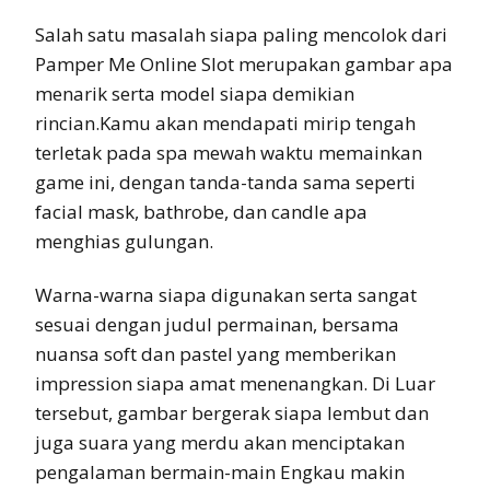
Salah satu masalah siapa paling mencolok dari
Pamper Me Online Slot merupakan gambar apa
menarik serta model siapa demikian
rincian.Kamu akan mendapati mirip tengah
terletak pada spa mewah waktu memainkan
game ini, dengan tanda-tanda sama seperti
facial mask, bathrobe, dan candle apa
menghias gulungan.
Warna-warna siapa digunakan serta sangat
sesuai dengan judul permainan, bersama
nuansa soft dan pastel yang memberikan
impression siapa amat menenangkan. Di Luar
tersebut, gambar bergerak siapa lembut dan
juga suara yang merdu akan menciptakan
pengalaman bermain-main Engkau makin