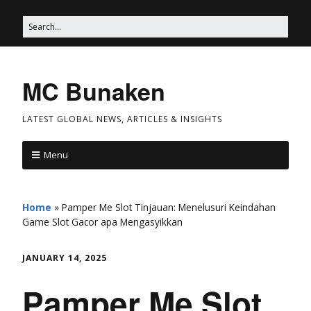
MC Bunaken
LATEST GLOBAL NEWS, ARTICLES & INSIGHTS
Menu
Home
»
Pamper Me Slot Tinjauan: Menelusuri Keindahan
Game Slot Gacor apa Mengasyikkan
JANUARY 14, 2025
Pamper Me Slot