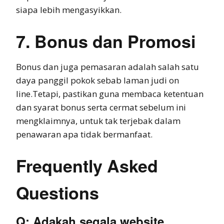
siapa lebih mengasyikkan.
7. Bonus dan Promosi
Bonus dan juga pemasaran adalah salah satu
daya panggil pokok sebab laman judi on
line.Tetapi, pastikan guna membaca ketentuan
dan syarat bonus serta cermat sebelum ini
mengklaimnya, untuk tak terjebak dalam
penawaran apa tidak bermanfaat.
Frequently Asked
Questions
Q: Adakah segala website