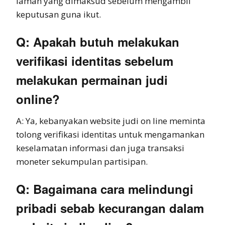
laman yang dimaksud sebelum mengambil
keputusan guna ikut.
Q: Apakah butuh melakukan
verifikasi identitas sebelum
melakukan permainan judi
online?
A: Ya, kebanyakan website judi on line meminta
tolong verifikasi identitas untuk mengamankan
keselamatan informasi dan juga transaksi
moneter sekumpulan partisipan.
Q: Bagaimana cara melindungi
pribadi sebab kecurangan dalam