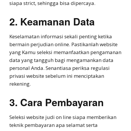
siapa strict, sehingga bisa dipercaya.
2. Keamanan Data
Keselamatan informasi sekali penting ketika
bermain perjudian online. Pastikanlah website
yang Kamu seleksi memanfaatkan pengamanan
data yang tangguh bagi mengamankan data
personal Anda. Senantiasa periksa regulasi
privasi website sebelum ini menciptakan
rekening.
3. Cara Pembayaran
Seleksi website judi on line siapa memberikan
teknik pembayaran apa selamat serta