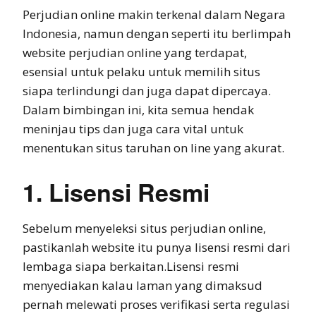
Perjudian online makin terkenal dalam Negara
Indonesia, namun dengan seperti itu berlimpah
website perjudian online yang terdapat,
esensial untuk pelaku untuk memilih situs
siapa terlindungi dan juga dapat dipercaya.
Dalam bimbingan ini, kita semua hendak
meninjau tips dan juga cara vital untuk
menentukan situs taruhan on line yang akurat.
1. Lisensi Resmi
Sebelum menyeleksi situs perjudian online,
pastikanlah website itu punya lisensi resmi dari
lembaga siapa berkaitan.Lisensi resmi
menyediakan kalau laman yang dimaksud
pernah melewati proses verifikasi serta regulasi