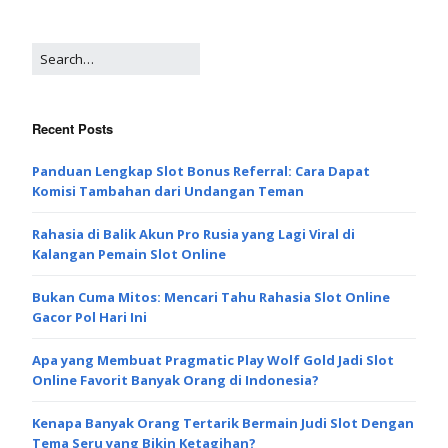
Recent Posts
Panduan Lengkap Slot Bonus Referral: Cara Dapat
Komisi Tambahan dari Undangan Teman
Rahasia di Balik Akun Pro Rusia yang Lagi Viral di
Kalangan Pemain Slot Online
Bukan Cuma Mitos: Mencari Tahu Rahasia Slot Online
Gacor Pol Hari Ini
Apa yang Membuat Pragmatic Play Wolf Gold Jadi Slot
Online Favorit Banyak Orang di Indonesia?
Kenapa Banyak Orang Tertarik Bermain Judi Slot Dengan
Tema Seru yang Bikin Ketagihan?