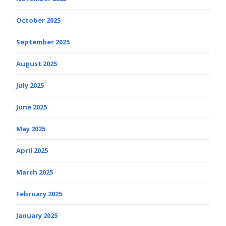
October 2025
September 2025
August 2025
July 2025
June 2025
May 2025
April 2025
March 2025
February 2025
January 2025