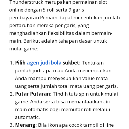
Thunderstruck merupakan permainan slot
online dengan 5 roll serta 9 garis
pembayaran.Pemain dapat menentukan jumlah
pertaruhan mereka per garis, yang
menghadiahkan fleksibilitas dalam bermain-
main. Berikut adalah tahapan dasar untuk
mulai game:
Pilih
agen judi bola
sukbet:
Tentukan
jumlah judi apa mau Anda menempatkan.
Anda mampu menyesuaikan value mata
uang serta jumlah total mata uang per garis.
Putar Putaran:
Tindih tuts spin untuk mulai
game. Anda serta bisa memanfaatkan ciri
main otomatis bagi memutar roll melalui
automatic.
Menang:
Bila ikon apa cocok tampil di line