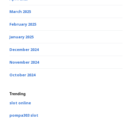
March 2025
February 2025
January 2025
December 2024
November 2024
October 2024
Trending
slot online
pompa303 slot