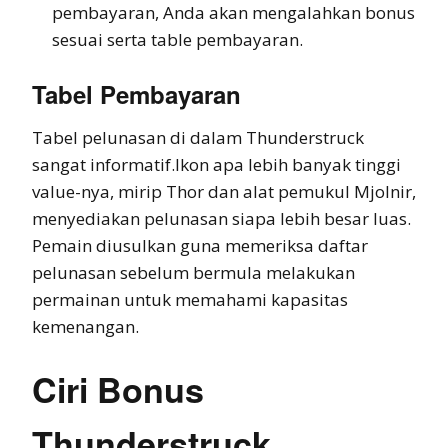
pembayaran, Anda akan mengalahkan bonus
sesuai serta table pembayaran.
Tabel Pembayaran
Tabel pelunasan di dalam Thunderstruck
sangat informatif.Ikon apa lebih banyak tinggi
value-nya, mirip Thor dan alat pemukul Mjolnir,
menyediakan pelunasan siapa lebih besar luas.
Pemain diusulkan guna memeriksa daftar
pelunasan sebelum bermula melakukan
permainan untuk memahami kapasitas
kemenangan.
Ciri Bonus
Thunderstruck