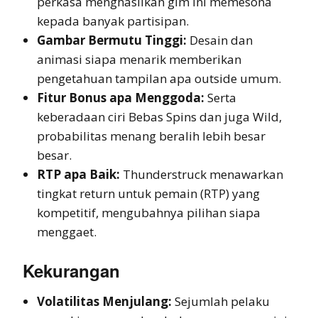
perkasa menghasilkan gim ini memesona
kepada banyak partisipan.
Gambar Bermutu Tinggi:
Desain dan
animasi siapa menarik memberikan
pengetahuan tampilan apa outside umum.
Fitur Bonus apa Menggoda:
Serta
keberadaan ciri Bebas Spins dan juga Wild,
probabilitas menang beralih lebih besar
besar.
RTP apa Baik:
Thunderstruck menawarkan
tingkat return untuk pemain (RTP) yang
kompetitif, mengubahnya pilihan siapa
menggaet.
Kekurangan
Volatilitas Menjulang:
Sejumlah pelaku