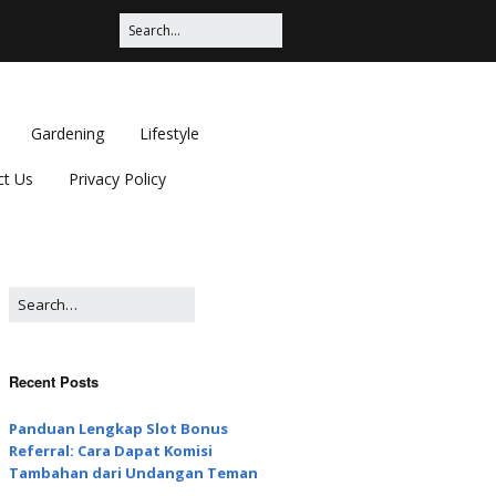
Gardening
Lifestyle
ct Us
Privacy Policy
Recent Posts
Panduan Lengkap Slot Bonus
Referral: Cara Dapat Komisi
Tambahan dari Undangan Teman