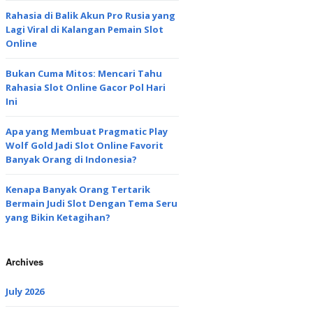
Rahasia di Balik Akun Pro Rusia yang
Lagi Viral di Kalangan Pemain Slot
Online
Bukan Cuma Mitos: Mencari Tahu
Rahasia Slot Online Gacor Pol Hari
Ini
Apa yang Membuat Pragmatic Play
Wolf Gold Jadi Slot Online Favorit
Banyak Orang di Indonesia?
Kenapa Banyak Orang Tertarik
Bermain Judi Slot Dengan Tema Seru
yang Bikin Ketagihan?
Archives
July 2026