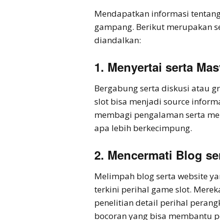
Mendapatkan informasi tentang 
gampang. Berikut merupakan se
diandalkan:
1. Menyertai serta Mas
Bergabung serta diskusi atau 
slot bisa menjadi source infor
membagi pengalaman serta men
apa lebih berkecimpung.
2. Mencermati Blog s
Melimpah blog serta website y
terkini perihal game slot. Mer
penelitian detail perihal perang
bocoran yang bisa membantu p