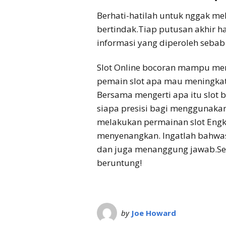
Berhati-hatilah untuk nggak m
bertindak.Tiap putusan akhir h
informasi yang diperoleh sebab 
Slot Online bocoran mampu men
pemain slot apa mau meningka
Bersama mengerti apa itu slot
siapa presisi bagi menggunaka
melakukan permainan slot Engk
menyenangkan. Ingatlah bahwas
dan juga menanggung jawab.Se
beruntung!
by
Joe Howard