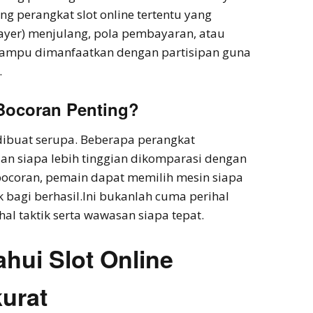
g perangkat slot online tertentu yang
layer) menjulang, pola pembayaran, atau
mampu dimanfaatkan dengan partisipan guna
.
Bocoran Penting?
 dibuat serupa. Beberapa perangkat
n siapa lebih tinggian dikomparasi dengan
t bocoran, pemain dapat memilih mesin siapa
 bagi berhasil.Ini bukanlah cuma perihal
hal taktik serta wawasan siapa tepat.
hui Slot Online
urat