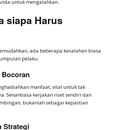
Anda untuk mengalahkan.
a siapa Harus
memudahkan, ada beberapa kesalahan biasa
kumpulan pelaku:
s Bocoran
adiahkan manfaat, vital untuk tak
 Senantiasa kerjakan riset sendiri dan
imbingan, bukanlah sebagai kepastian
 Strategi