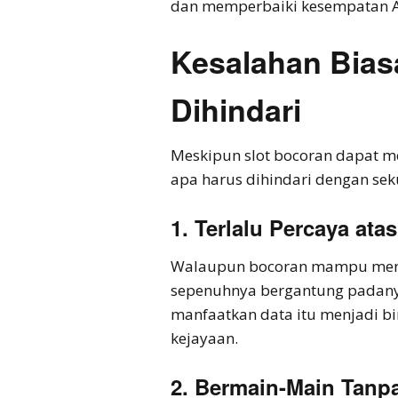
dan memperbaiki kesempatan 
Kesalahan Bias
Dihindari
Meskipun slot bocoran dapat 
apa harus dihindari dengan se
1. Terlalu Percaya ata
Walaupun bocoran mampu mengh
sepenuhnya bergantung padanya.
manfaatkan data itu menjadi b
kejayaan.
2. Bermain-Main Tanpa