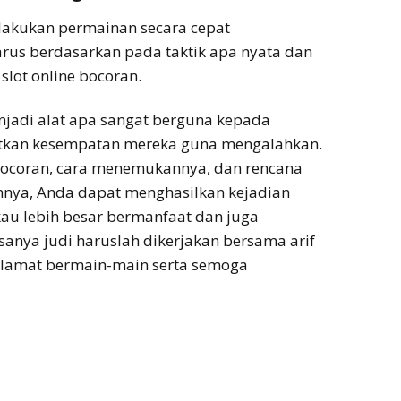
elakukan permainan secara cepat
arus berdasarkan pada taktik apa nyata dan
slot online bocoran.
jadi alat apa sangat berguna kepada
tkan kesempatan mereka guna mengalahkan.
 bocoran, cara menemukannya, dan rencana
nnya, Anda dapat menghasilkan kejadian
au lebih besar bermanfaat dan juga
anya judi haruslah dikerjakan bersama arif
lamat bermain-main serta semoga