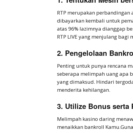
RTP merupakan perbandingan as
dibayarkan kembali untuk pema
atas 96% lazimnya dianggap ber
RTP LIVE yang menjulang bagi 
2. Pengelolaan Bankro
Penting untuk punya rencana m
seberapa melimpah uang apa b
yang dimaksud. Hindari tergod
menderita kehilangan.
3. Utilize Bonus sert
Melimpah kasino daring menaw
menaikkan bankroll Kamu.Gunak