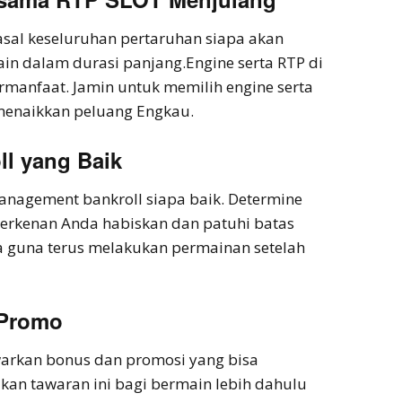
al keseluruhan pertaruhan siapa akan
in dalam durasi panjang.Engine serta RTP di
manfaat. Jamin untuk memilih engine serta
menaikkan peluang Engkau.
ll yang Baik
anagement bankroll siapa baik. Determine
erkenan Anda habiskan dan patuhi batas
a guna terus melakukan permainan setelah
a Promo
arkan bonus dan promosi yang bisa
an tawaran ini bagi bermain lebih dahulu