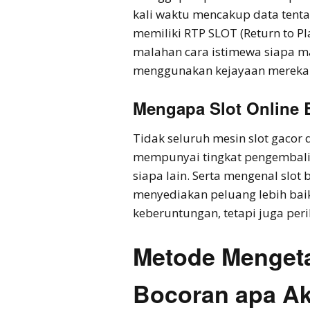
kali waktu mencakup data tentan
memiliki RTP SLOT (Return to P
malahan cara istimewa siapa 
menggunakan kejayaan mereka
Mengapa Slot Online 
Tidak seluruh mesin slot gacor
mempunyai tingkat pengembalia
siapa lain. Serta mengenal slo
menyediakan peluang lebih baik
keberuntungan, tetapi juga peri
Metode Mengeta
Bocoran apa Ak