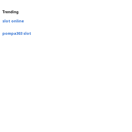
Trending
slot online
pompa303 slot