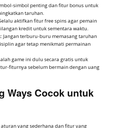
imbol-simbol penting dan fitur bonus untuk
ingkatkan taruhan.
Selalu aktifkan fitur free spins agar pemain
hilangan kredit untuk sementara waktu.
k: Jangan terburu-buru memasang taruhan
disiplin agar tetap menikmati permainan
ah game ini dulu secara gratis untuk
ur-fiturnya sebelum bermain dengan uang
g Ways Cocok untuk
aturan yang sederhana dan fitur yang