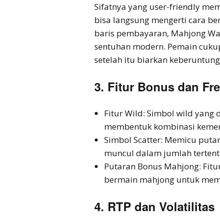
Sifatnya yang user-friendly me
bisa langsung mengerti cara be
baris pembayaran, Mahjong Way
sentuhan modern. Pemain cukup
setelah itu biarkan keberuntun
3. Fitur Bonus dan Fr
Fitur Wild: Simbol wild yang
membentuk kombinasi keme
Simbol Scatter: Memicu putar
muncul dalam jumlah tertent
Putaran Bonus Mahjong: Fitu
bermain mahjong untuk mem
4. RTP dan Volatilitas