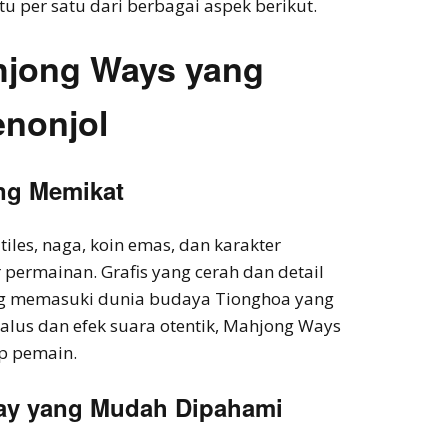
tu per satu dari berbagai aspek berikut.
hjong Ways yang
nonjol
ang Memikat
tiles, naga, koin emas, dan karakter
r permainan. Grafis yang cerah dan detail
g memasuki dunia budaya Tionghoa yang
lus dan efek suara otentik, Mahjong Ways
ap pemain.
ay yang Mudah Dipahami