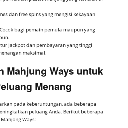
mes dan free spins yang mengisi kekayaan
Cocok bagi pemain pemula maupun yang
pun.
itur jackpot dan pembayaran yang tinggi
menangan maksimal.
in Mahjung Ways untuk
Peluang Menang
sarkan pada keberuntungan, ada beberapa
eningkatkan peluang Anda. Berikut beberapa
n Mahjong Ways: