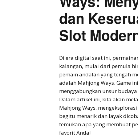
Ways: Meny
dan Keseru
Slot Moder
Di era digital saat ini, permain
kalangan, mulai dari pemula h
pemain andalan yang tengah men
adalah Mahjong Ways. Game in
menggabungkan unsur budaya A
Dalam artikel ini, kita akan me
Mahjong Ways, mengeksplorasi
begitu menarik dan layak dicoba
temukan apa yang membuat perm
favorit Anda!