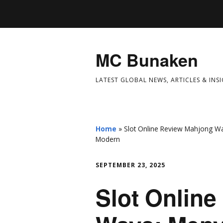
MC Bunaken
LATEST GLOBAL NEWS, ARTICLES & INS
Home
»
Slot Online Review Mahjong W
Modern
SEPTEMBER 23, 2025
Slot Onlin