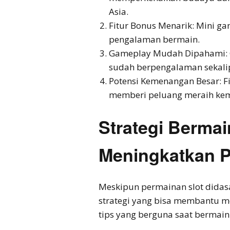
Asia.
Fitur Bonus Menarik: Mini ga
pengalaman bermain.
Gameplay Mudah Dipahami: 
sudah berpengalaman sekali
Potensi Kemenangan Besar: F
memberi peluang meraih ke
Strategi Berma
Meningkatkan 
Meskipun permainan slot dida
strategi yang bisa membantu m
tips yang berguna saat bermai