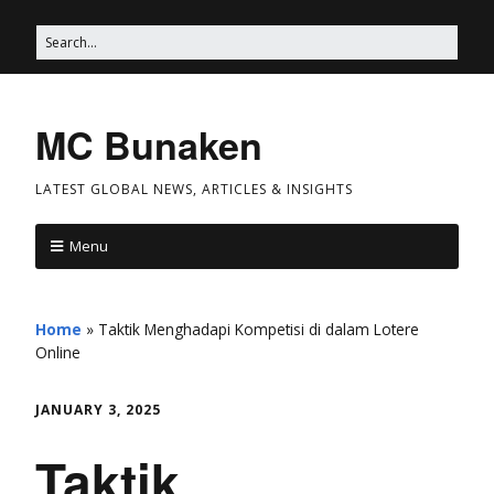
MC Bunaken
LATEST GLOBAL NEWS, ARTICLES & INSIGHTS
Menu
Home
»
Taktik Menghadapi Kompetisi di dalam Lotere
Online
JANUARY 3, 2025
Taktik