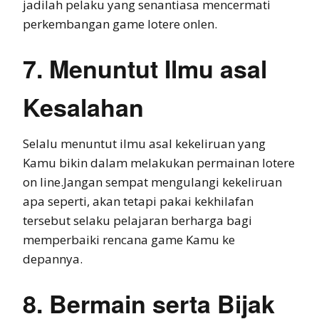
jadilah pelaku yang senantiasa mencermati
perkembangan game lotere onlen.
7. Menuntut Ilmu asal
Kesalahan
Selalu menuntut ilmu asal kekeliruan yang
Kamu bikin dalam melakukan permainan lotere
on line.Jangan sempat mengulangi kekeliruan
apa seperti, akan tetapi pakai kekhilafan
tersebut selaku pelajaran berharga bagi
memperbaiki rencana game Kamu ke
depannya.
8. Bermain serta Bijak