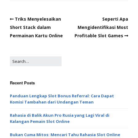
Triks Menyelesaikan
Seperti Apa
Short Stack dalam
Mengidentifikasi Most
Permainan Kartu Online
Profitable Slot Games
Recent Posts
Panduan Lengkap Slot Bonus Referral: Cara Dapat
Komisi Tambahan dari Undangan Teman
Rahasia di Balik Akun Pro Rusia yang Lagi Viral di
Kalangan Pemain Slot Online
Bukan Cuma Mitos: Mencari Tahu Rahasia Slot Online