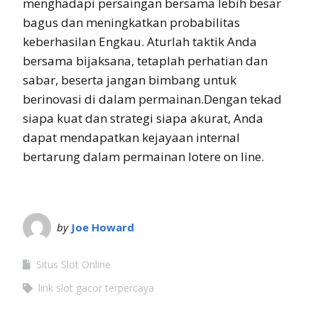
menghadapi persaingan bersama lebih besar
bagus dan meningkatkan probabilitas
keberhasilan Engkau. Aturlah taktik Anda
bersama bijaksana, tetaplah perhatian dan
sabar, beserta jangan bimbang untuk
berinovasi di dalam permainan.Dengan tekad
siapa kuat dan strategi siapa akurat, Anda
dapat mendapatkan kejayaan internal
bertarung dalam permainan lotere on line.
by
Joe Howard
Situs Slot Online
link slot gacor terpercaya