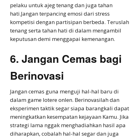
pelaku untuk ajeg tenang dan juga tahan
hati.Jangan terpancing emosi dari stress
kompetisi dengan partisipan berbeda. Teruslah
tenang serta tahan hati di dalam mengambil
keputusan demi menggapai kemenangan.
6. Jangan Cemas bagi
Berinovasi
Jangan cemas guna menguji hal-hal baru di
dalam game lotere onlen. Berinovasilah dan
eksperimen taktik segar siapa barangkali dapat
meningkatkan kesempatan kejayaan Kamu. Jika
strategi lama nggak menghadiahkan hasil apa
diharapkan, cobalah hal-hal segar dan juga