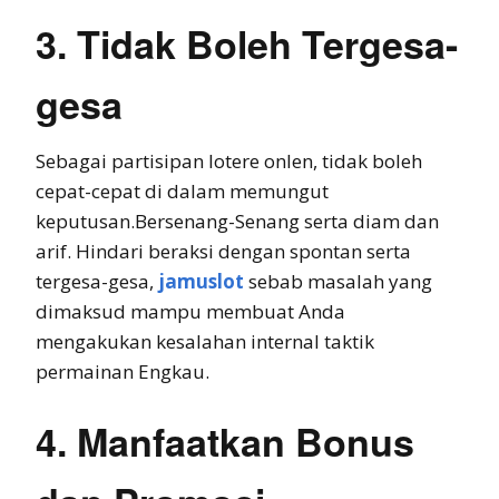
3. Tidak Boleh Tergesa-
gesa
Sebagai partisipan lotere onlen, tidak boleh
cepat-cepat di dalam memungut
keputusan.Bersenang-Senang serta diam dan
arif. Hindari beraksi dengan spontan serta
tergesa-gesa,
jamuslot
sebab masalah yang
dimaksud mampu membuat Anda
mengakukan kesalahan internal taktik
permainan Engkau.
4. Manfaatkan Bonus