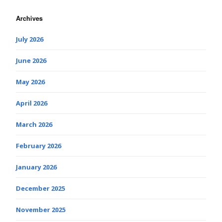
Archives
July 2026
June 2026
May 2026
April 2026
March 2026
February 2026
January 2026
December 2025
November 2025