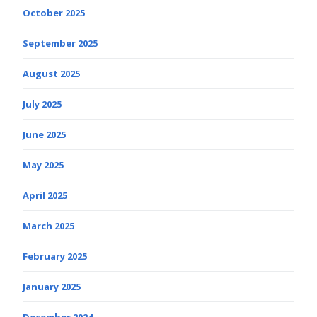
October 2025
September 2025
August 2025
July 2025
June 2025
May 2025
April 2025
March 2025
February 2025
January 2025
December 2024