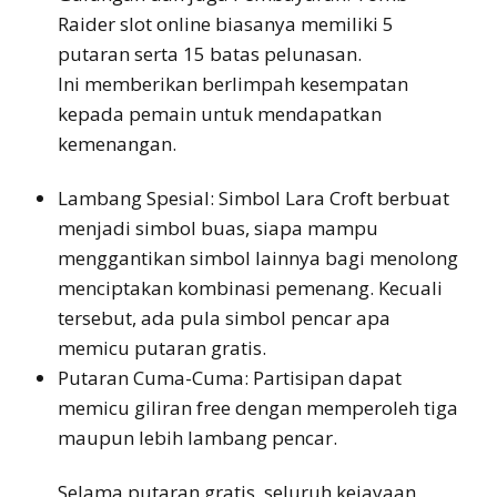
Raider slot online biasanya memiliki 5
putaran serta 15 batas pelunasan.
Ini memberikan berlimpah kesempatan
kepada pemain untuk mendapatkan
kemenangan.
Lambang Spesial: Simbol Lara Croft berbuat
menjadi simbol buas, siapa mampu
menggantikan simbol lainnya bagi menolong
menciptakan kombinasi pemenang. Kecuali
tersebut, ada pula simbol pencar apa
memicu putaran gratis.
Putaran Cuma-Cuma: Partisipan dapat
memicu giliran free dengan memperoleh tiga
maupun lebih lambang pencar.
Selama putaran gratis, seluruh kejayaan