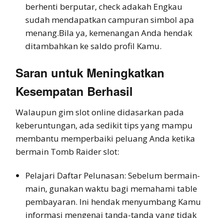
berhenti berputar, check adakah Engkau
sudah mendapatkan campuran simbol apa
menang.Bila ya, kemenangan Anda hendak
ditambahkan ke saldo profil Kamu.
Saran untuk Meningkatkan
Kesempatan Berhasil
Walaupun gim slot online didasarkan pada
keberuntungan, ada sedikit tips yang mampu
membantu memperbaiki peluang Anda ketika
bermain Tomb Raider slot:
Pelajari Daftar Pelunasan: Sebelum bermain-
main, gunakan waktu bagi memahami table
pembayaran. Ini hendak menyumbang Kamu
informasi mengenai tanda-tanda yang tidak