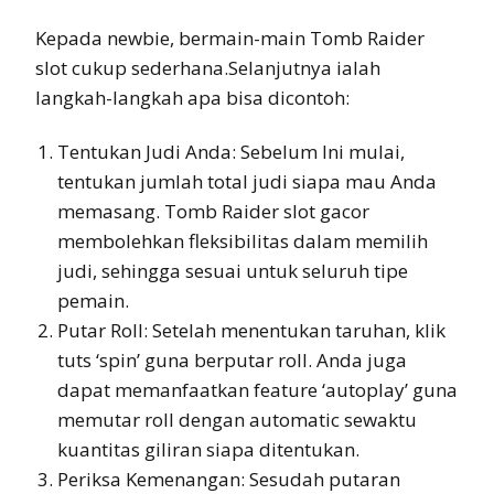
Kepada newbie, bermain-main Tomb Raider
slot cukup sederhana.Selanjutnya ialah
langkah-langkah apa bisa dicontoh:
Tentukan Judi Anda: Sebelum Ini mulai,
tentukan jumlah total judi siapa mau Anda
memasang. Tomb Raider slot gacor
membolehkan fleksibilitas dalam memilih
judi, sehingga sesuai untuk seluruh tipe
pemain.
Putar Roll: Setelah menentukan taruhan, klik
tuts ‘spin’ guna berputar roll. Anda juga
dapat memanfaatkan feature ‘autoplay’ guna
memutar roll dengan automatic sewaktu
kuantitas giliran siapa ditentukan.
Periksa Kemenangan: Sesudah putaran