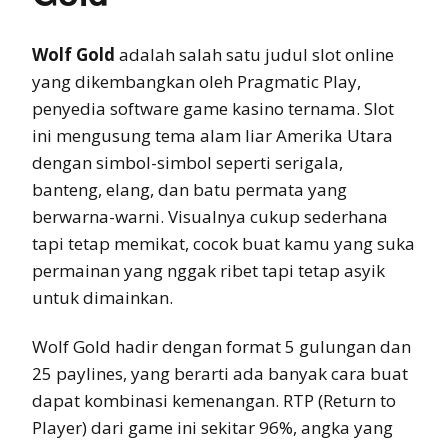
Wolf Gold
adalah salah satu judul slot online
yang dikembangkan oleh Pragmatic Play,
penyedia software game kasino ternama. Slot
ini mengusung tema alam liar Amerika Utara
dengan simbol-simbol seperti serigala,
banteng, elang, dan batu permata yang
berwarna-warni. Visualnya cukup sederhana
tapi tetap memikat, cocok buat kamu yang suka
permainan yang nggak ribet tapi tetap asyik
untuk dimainkan.
Wolf Gold hadir dengan format 5 gulungan dan
25 paylines, yang berarti ada banyak cara buat
dapat kombinasi kemenangan. RTP (Return to
Player) dari game ini sekitar 96%, angka yang