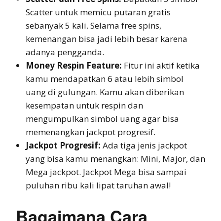
Scatter untuk memicu putaran gratis
sebanyak 5 kali. Selama free spins,
kemenangan bisa jadi lebih besar karena
adanya pengganda.
Money Respin Feature:
Fitur ini aktif ketika
kamu mendapatkan 6 atau lebih simbol
uang di gulungan. Kamu akan diberikan
kesempatan untuk respin dan
mengumpulkan simbol uang agar bisa
memenangkan jackpot progresif.
Jackpot Progresif:
Ada tiga jenis jackpot
yang bisa kamu menangkan: Mini, Major, dan
Mega jackpot. Jackpot Mega bisa sampai
puluhan ribu kali lipat taruhan awal!
Bagaimana Cara