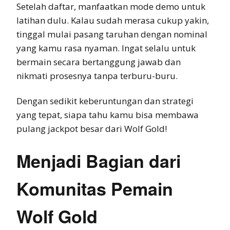
Setelah daftar, manfaatkan mode demo untuk
latihan dulu. Kalau sudah merasa cukup yakin,
tinggal mulai pasang taruhan dengan nominal
yang kamu rasa nyaman. Ingat selalu untuk
bermain secara bertanggung jawab dan
nikmati prosesnya tanpa terburu-buru.
Dengan sedikit keberuntungan dan strategi
yang tepat, siapa tahu kamu bisa membawa
pulang jackpot besar dari Wolf Gold!
Menjadi Bagian dari
Komunitas Pemain
Wolf Gold