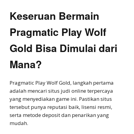
Keseruan Bermain
Pragmatic Play Wolf
Gold Bisa Dimulai dari
Mana?
Pragmatic Play Wolf Gold, langkah pertama
adalah mencari situs judi online terpercaya
yang menyediakan game ini. Pastikan situs
tersebut punya reputasi baik, lisensi resmi,
serta metode deposit dan penarikan yang
mudah.