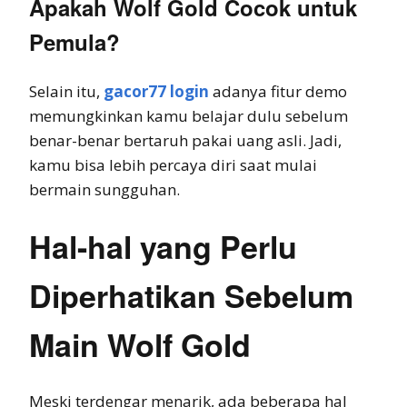
Apakah Wolf Gold Cocok untuk
Pemula?
Selain itu,
gacor77 login
adanya fitur demo
memungkinkan kamu belajar dulu sebelum
benar-benar bertaruh pakai uang asli. Jadi,
kamu bisa lebih percaya diri saat mulai
bermain sungguhan.
Hal-hal yang Perlu
Diperhatikan Sebelum
Main Wolf Gold
Meski terdengar menarik, ada beberapa hal