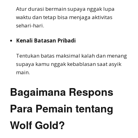
Atur durasi bermain supaya nggak lupa
waktu dan tetap bisa menjaga aktivitas
sehari-hari.
Kenali Batasan Pribadi
Tentukan batas maksimal kalah dan menang
supaya kamu nggak kebablasan saat asyik
main.
Bagaimana Respons
Para Pemain tentang
Wolf Gold?