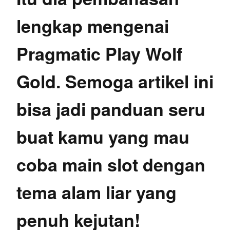
lengkap mengenai
Pragmatic Play Wolf
Gold
. Semoga artikel ini
bisa jadi panduan seru
buat kamu yang mau
coba main slot dengan
tema alam liar yang
penuh kejutan!