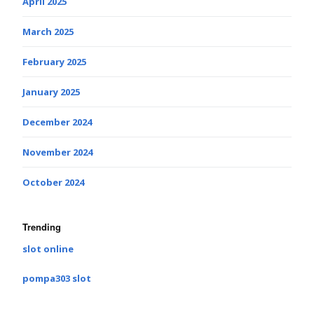
April 2025
March 2025
February 2025
January 2025
December 2024
November 2024
October 2024
Trending
slot online
pompa303 slot