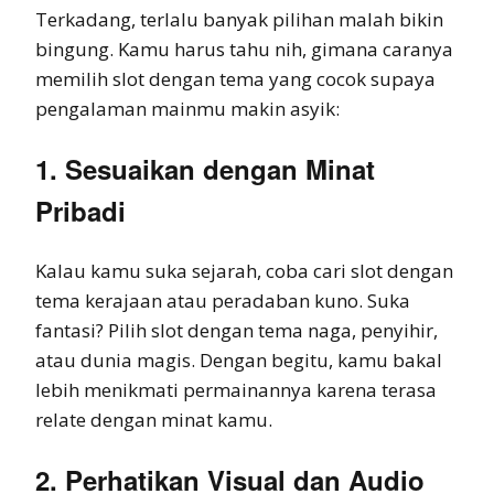
Terkadang, terlalu banyak pilihan malah bikin
bingung. Kamu harus tahu nih, gimana caranya
memilih slot dengan tema yang cocok supaya
pengalaman mainmu makin asyik:
1. Sesuaikan dengan Minat
Pribadi
Kalau kamu suka sejarah, coba cari slot dengan
tema kerajaan atau peradaban kuno. Suka
fantasi? Pilih slot dengan tema naga, penyihir,
atau dunia magis. Dengan begitu, kamu bakal
lebih menikmati permainannya karena terasa
relate dengan minat kamu.
2. Perhatikan Visual dan Audio