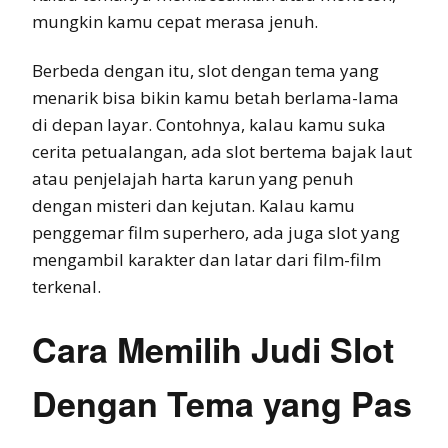
mungkin kamu cepat merasa jenuh.
Berbeda dengan itu, slot dengan tema yang
menarik bisa bikin kamu betah berlama-lama
di depan layar. Contohnya, kalau kamu suka
cerita petualangan, ada slot bertema bajak laut
atau penjelajah harta karun yang penuh
dengan misteri dan kejutan. Kalau kamu
penggemar film superhero, ada juga slot yang
mengambil karakter dan latar dari film-film
terkenal.
Cara Memilih Judi Slot
Dengan Tema yang Pas