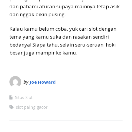
dan pahami aturan supaya mainnya tetap asik
dan nggak bikin pusing.
Kalau kamu belum coba, yuk cari slot dengan
tema yang kamu suka dan rasakan sendiri
bedanya! Siapa tahu, selain seru-seruan, hoki
besar juga mampir ke kamu.
by
Joe Howard
Situs Slot
slot paling gacor