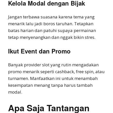
Kelola Modal dengan Bijak
Jangan terbawa suasana karena tema yang
menarik lalu jadi boros taruhan. Tetapkan
batas harian dan patuhi supaya permainan
tetap menyenangkan dan nggak bikin stres.
Ikut Event dan Promo
Banyak provider slot yang rutin mengadakan
promo menarik seperti cashback, free spin, atau
turnamen. Manfaatkan ini untuk menambah
kesempatan menang tanpa harus tambah
modal.
Apa Saja Tantangan