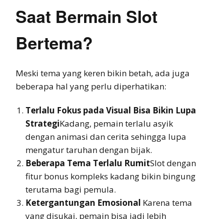
Saat Bermain Slot
Bertema?
Meski tema yang keren bikin betah, ada juga
beberapa hal yang perlu diperhatikan:
Terlalu Fokus pada Visual Bisa Bikin Lupa
Strategi
Kadang, pemain terlalu asyik
dengan animasi dan cerita sehingga lupa
mengatur taruhan dengan bijak.
Beberapa Tema Terlalu Rumit
Slot dengan
fitur bonus kompleks kadang bikin bingung
terutama bagi pemula.
Ketergantungan Emosional
Karena tema
yang disukai, pemain bisa jadi lebih