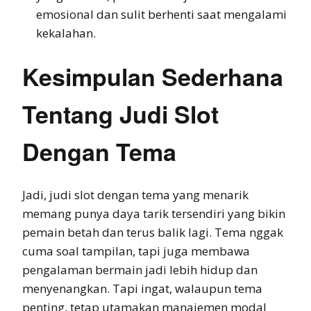
emosional dan sulit berhenti saat mengalami
kekalahan.
Kesimpulan Sederhana
Tentang Judi Slot
Dengan Tema
Jadi, judi slot dengan tema yang menarik
memang punya daya tarik tersendiri yang bikin
pemain betah dan terus balik lagi. Tema nggak
cuma soal tampilan, tapi juga membawa
pengalaman bermain jadi lebih hidup dan
menyenangkan. Tapi ingat, walaupun tema
penting, tetap utamakan manajemen modal