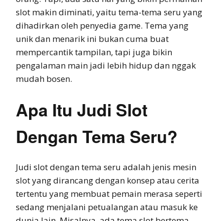
slot makin diminati, yaitu tema-tema seru yang
dihadirkan oleh penyedia game. Tema yang
unik dan menarik ini bukan cuma buat
mempercantik tampilan, tapi juga bikin
pengalaman main jadi lebih hidup dan nggak
mudah bosen.
Apa Itu Judi Slot
Dengan Tema Seru?
Judi slot dengan tema seru adalah jenis mesin
slot yang dirancang dengan konsep atau cerita
tertentu yang membuat pemain merasa seperti
sedang menjalani petualangan atau masuk ke
dunia lain. Misalnya, ada tema slot bertema