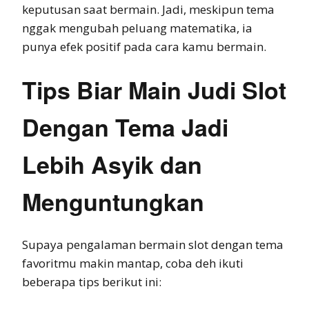
keputusan saat bermain. Jadi, meskipun tema
nggak mengubah peluang matematika, ia
punya efek positif pada cara kamu bermain.
Tips Biar Main Judi Slot
Dengan Tema Jadi
Lebih Asyik dan
Menguntungkan
Supaya pengalaman bermain slot dengan tema
favoritmu makin mantap, coba deh ikuti
beberapa tips berikut ini: