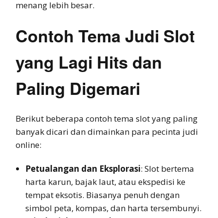
menang lebih besar.
Contoh Tema Judi Slot
yang Lagi Hits dan
Paling Digemari
Berikut beberapa contoh tema slot yang paling
banyak dicari dan dimainkan para pecinta judi
online:
Petualangan dan Eksplorasi
: Slot bertema
harta karun, bajak laut, atau ekspedisi ke
tempat eksotis. Biasanya penuh dengan
simbol peta, kompas, dan harta tersembunyi.