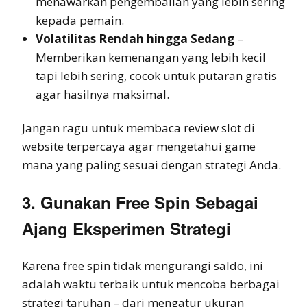
menawarkan pengembalian yang lebih sering
kepada pemain.
Volatilitas Rendah hingga Sedang
–
Memberikan kemenangan yang lebih kecil
tapi lebih sering, cocok untuk putaran gratis
agar hasilnya maksimal.
Jangan ragu untuk membaca review slot di
website terpercaya agar mengetahui game
mana yang paling sesuai dengan strategi Anda.
3. Gunakan Free Spin Sebagai
Ajang Eksperimen Strategi
Karena free spin tidak mengurangi saldo, ini
adalah waktu terbaik untuk mencoba berbagai
strategi taruhan – dari mengatur ukuran