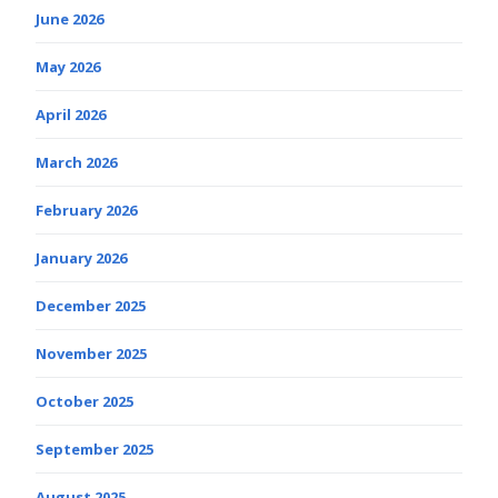
June 2026
May 2026
April 2026
March 2026
February 2026
January 2026
December 2025
November 2025
October 2025
September 2025
August 2025