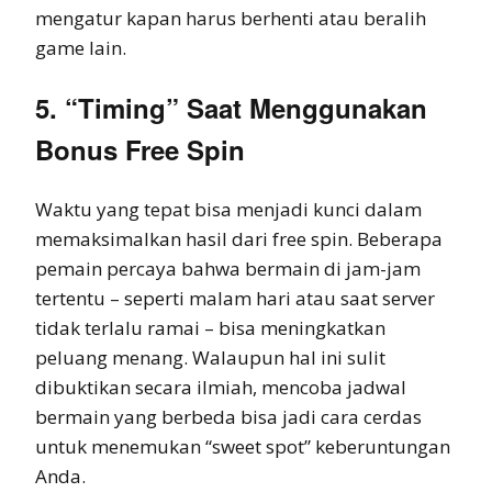
mengatur kapan harus berhenti atau beralih
game lain.
5. “Timing” Saat Menggunakan
Bonus Free Spin
Waktu yang tepat bisa menjadi kunci dalam
memaksimalkan hasil dari free spin. Beberapa
pemain percaya bahwa bermain di jam-jam
tertentu – seperti malam hari atau saat server
tidak terlalu ramai – bisa meningkatkan
peluang menang. Walaupun hal ini sulit
dibuktikan secara ilmiah, mencoba jadwal
bermain yang berbeda bisa jadi cara cerdas
untuk menemukan “sweet spot” keberuntungan
Anda.