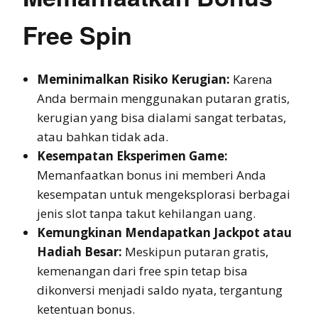
Free Spin
Meminimalkan Risiko Kerugian:
Karena
Anda bermain menggunakan putaran gratis,
kerugian yang bisa dialami sangat terbatas,
atau bahkan tidak ada.
Kesempatan Eksperimen Game:
Memanfaatkan bonus ini memberi Anda
kesempatan untuk mengeksplorasi berbagai
jenis slot tanpa takut kehilangan uang.
Kemungkinan Mendapatkan Jackpot atau
Hadiah Besar:
Meskipun putaran gratis,
kemenangan dari free spin tetap bisa
dikonversi menjadi saldo nyata, tergantung
ketentuan bonus.