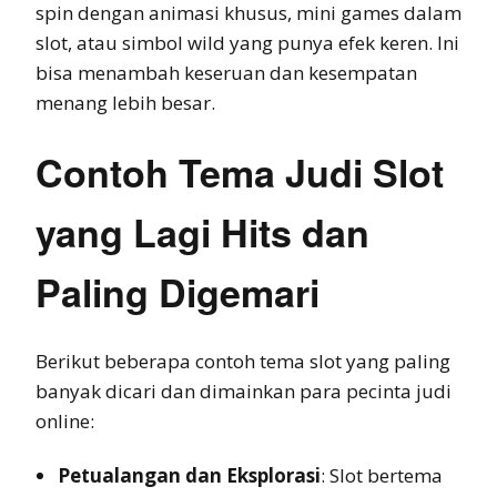
spin dengan animasi khusus, mini games dalam
slot, atau simbol wild yang punya efek keren. Ini
bisa menambah keseruan dan kesempatan
menang lebih besar.
Contoh Tema Judi Slot
yang Lagi Hits dan
Paling Digemari
Berikut beberapa contoh tema slot yang paling
banyak dicari dan dimainkan para pecinta judi
online:
Petualangan dan Eksplorasi
: Slot bertema