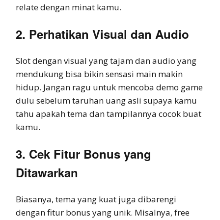
relate dengan minat kamu.
2. Perhatikan Visual dan Audio
Slot dengan visual yang tajam dan audio yang
mendukung bisa bikin sensasi main makin
hidup. Jangan ragu untuk mencoba demo game
dulu sebelum taruhan uang asli supaya kamu
tahu apakah tema dan tampilannya cocok buat
kamu.
3. Cek Fitur Bonus yang
Ditawarkan
Biasanya, tema yang kuat juga dibarengi
dengan fitur bonus yang unik. Misalnya, free