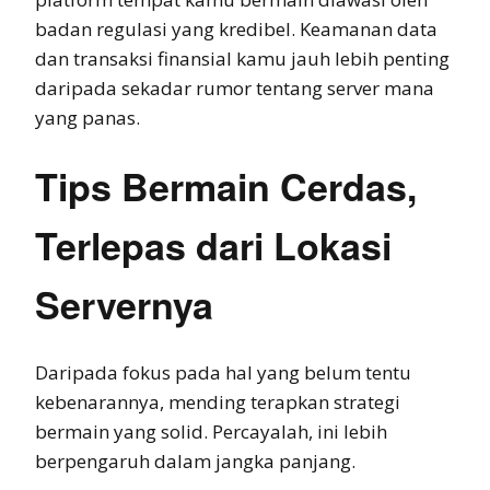
badan regulasi yang kredibel. Keamanan data
dan transaksi finansial kamu jauh lebih penting
daripada sekadar rumor tentang server mana
yang panas.
Tips Bermain Cerdas,
Terlepas dari Lokasi
Servernya
Daripada fokus pada hal yang belum tentu
kebenarannya, mending terapkan strategi
bermain yang solid. Percayalah, ini lebih
berpengaruh dalam jangka panjang.