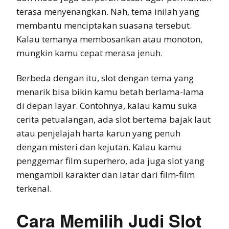
terasa menyenangkan. Nah, tema inilah yang
membantu menciptakan suasana tersebut.
Kalau temanya membosankan atau monoton,
mungkin kamu cepat merasa jenuh.
Berbeda dengan itu, slot dengan tema yang
menarik bisa bikin kamu betah berlama-lama
di depan layar. Contohnya, kalau kamu suka
cerita petualangan, ada slot bertema bajak laut
atau penjelajah harta karun yang penuh
dengan misteri dan kejutan. Kalau kamu
penggemar film superhero, ada juga slot yang
mengambil karakter dan latar dari film-film
terkenal.
Cara Memilih Judi Slot