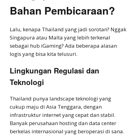
Bahan Pembicaraan?
Lalu, kenapa Thailand yang jadi sorotan? Nggak
Singapura atau Malta yang lebih terkenal
sebagai hub iGaming? Ada beberapa alasan
logis yang bisa kita telusuri.
Lingkungan Regulasi dan
Teknologi
Thailand punya landscape teknologi yang
cukup maju di Asia Tenggara, dengan
infrastruktur internet yang cepat dan stabil.
Banyak perusahaan hosting dan data center
berkelas internasional yang beroperasi di sana.