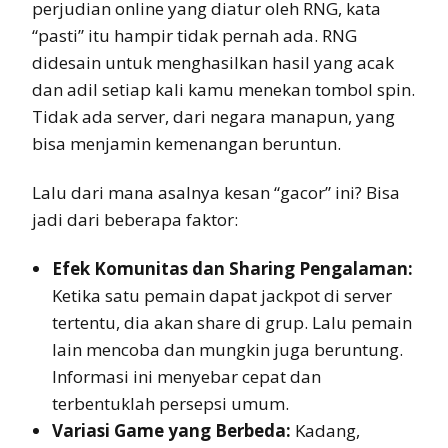
perjudian online yang diatur oleh RNG, kata
“pasti” itu hampir tidak pernah ada. RNG
didesain untuk menghasilkan hasil yang acak
dan adil setiap kali kamu menekan tombol spin.
Tidak ada server, dari negara manapun, yang
bisa menjamin kemenangan beruntun.
Lalu dari mana asalnya kesan “gacor” ini? Bisa
jadi dari beberapa faktor:
Efek Komunitas dan Sharing Pengalaman:
Ketika satu pemain dapat jackpot di server
tertentu, dia akan share di grup. Lalu pemain
lain mencoba dan mungkin juga beruntung.
Informasi ini menyebar cepat dan
terbentuklah persepsi umum.
Variasi Game yang Berbeda:
Kadang,