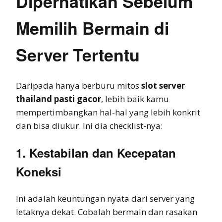
Diperhatikan Sebelum
Memilih Bermain di
Server Tertentu
Daripada hanya berburu mitos
slot server
thailand pasti gacor
, lebih baik kamu
mempertimbangkan hal-hal yang lebih konkrit
dan bisa diukur. Ini dia checklist-nya:
1. Kestabilan dan Kecepatan
Koneksi
Ini adalah keuntungan nyata dari server yang
letaknya dekat. Cobalah bermain dan rasakan