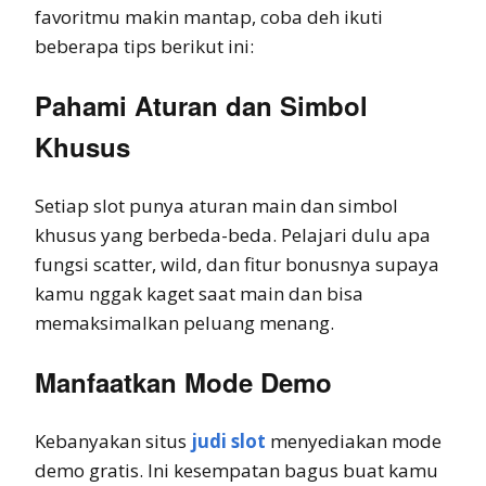
favoritmu makin mantap, coba deh ikuti
beberapa tips berikut ini:
Pahami Aturan dan Simbol
Khusus
Setiap slot punya aturan main dan simbol
khusus yang berbeda-beda. Pelajari dulu apa
fungsi scatter, wild, dan fitur bonusnya supaya
kamu nggak kaget saat main dan bisa
memaksimalkan peluang menang.
Manfaatkan Mode Demo
Kebanyakan situs
judi slot
menyediakan mode
demo gratis. Ini kesempatan bagus buat kamu