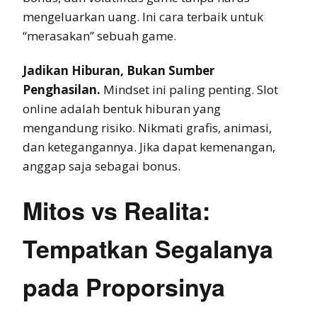
mengeluarkan uang. Ini cara terbaik untuk
“merasakan” sebuah game.
Jadikan Hiburan, Bukan Sumber
Penghasilan.
Mindset ini paling penting. Slot
online adalah bentuk hiburan yang
mengandung risiko. Nikmati grafis, animasi,
dan ketegangannya. Jika dapat kemenangan,
anggap saja sebagai bonus.
Mitos vs Realita:
Tempatkan Segalanya
pada Proporsinya