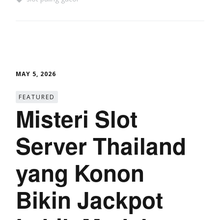
MAY 5, 2026
FEATURED
Misteri Slot
Server Thailand
yang Konon
Bikin Jackpot