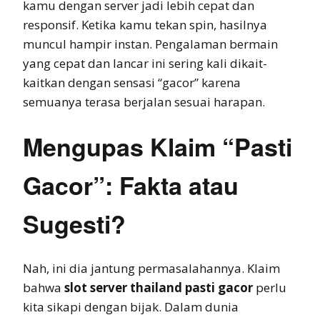
kamu dengan server jadi lebih cepat dan
responsif. Ketika kamu tekan spin, hasilnya
muncul hampir instan. Pengalaman bermain
yang cepat dan lancar ini sering kali dikait-
kaitkan dengan sensasi “gacor” karena
semuanya terasa berjalan sesuai harapan.
Mengupas Klaim “Pasti
Gacor”: Fakta atau
Sugesti?
Nah, ini dia jantung permasalahannya. Klaim
bahwa
slot server thailand pasti gacor
perlu
kita sikapi dengan bijak. Dalam dunia