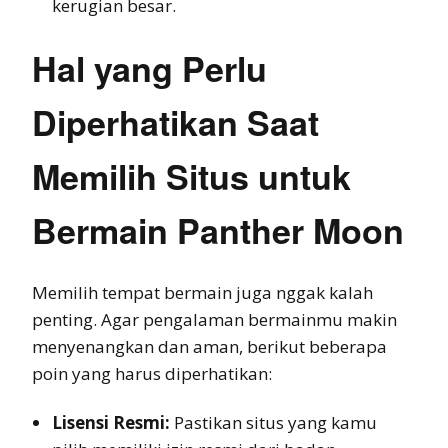
kerugian besar.
Hal yang Perlu
Diperhatikan Saat
Memilih Situs untuk
Bermain Panther Moon
Memilih tempat bermain juga nggak kalah
penting. Agar pengalaman bermainmu makin
menyenangkan dan aman, berikut beberapa
poin yang harus diperhatikan:
Lisensi Resmi:
Pastikan situs yang kamu