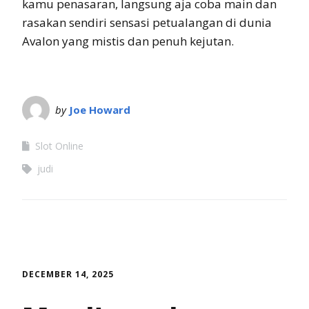
kamu penasaran, langsung aja coba main dan
rasakan sendiri sensasi petualangan di dunia
Avalon yang mistis dan penuh kejutan.
by
Joe Howard
Slot Online
judi
DECEMBER 14, 2025