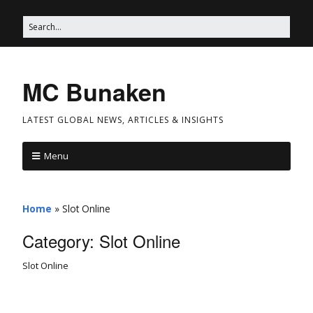
MC Bunaken
LATEST GLOBAL NEWS, ARTICLES & INSIGHTS
Menu
Home
»
Slot Online
Category:
Slot Online
Slot Online