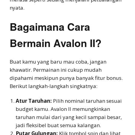
nyata.
Bagaimana Cara
Bermain Avalon II?
Buat kamu yang baru mau coba, jangan
khawatir. Permainan ini cukup mudah
dipahami meskipun punya banyak fitur bonus.
Berikut langkah-langkah singkatnya:
Atur Taruhan:
Pilih nominal taruhan sesuai
budget kamu. Avalon II memungkinkan
taruhan mulai dari yang kecil sampai besar,
jadi fleksibel buat semua kalangan.
Putar Gulungan:
Klik tombol spin dan lihat