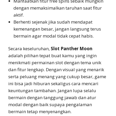
Manfaatkan fitur free spins sebaik mungkin
dengan memaksimalkan taruhan saat fitur
aktif.
Berhenti sejenak jika sudah mendapat
kemenangan besar, jangan langsung terus
bermain agar modal tidak cepat habis.
Secara keseluruhan,
Slot Panther Moon
adalah pilihan tepat buat kamu yang ingin
menikmati permainan slot dengan tema unik
dan fitur lengkap. Dengan visual yang menarik
serta peluang menang yang cukup besar, game
ini bisa jadi hiburan sekaligus cara mencari
keuntungan tambahan. Jangan lupa selalu
bermain dengan tanggung jawab dan atur
modal dengan baik supaya pengalaman
bermain tetap menyenangkan.