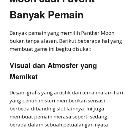
Banyak Pemain
Banyak pemain yang memilih Panther Moon
bukan tanpa alasan. Berikut beberapa hal yang
membuat game ini begitu disukai:
Visual dan Atmosfer yang
Memikat
Desain grafis yang artistik dan tema malam hari
yang penuh misteri memberikan sensasi
berbeda dibanding slot lainnya. Ini juga
membuat pemain merasa seperti sedang
berada dalam sebuah petualangan nyata.