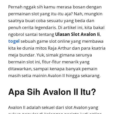
Pernah nggak sih kamu merasa bosan dengan
permainan slot yang itu-itu aja? Nah, mungkin
saatnya buat coba sesuatu yang beda dan
penuh cerita legendaris. Di artikel ini, kita bakal
ngobrol santai tentang
Ulasan Slot Avalon Ii
,
togel
sebuah game slot online yang membawa
kita ke dunia mitos Raja Arthur dan para ksatria
meja bundar. Yuk, simak gimana serunya
bermain slot ini, fitur-fitur menarik yang
ditawarkan, sampai kenapa banyak pemain
masih setia mainin Avalon II hingga sekarang.
Apa Sih Avalon II Itu?
Avalon II adalah sekuel dari slot Avalon yang