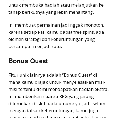
untuk membuka hadiah atau melanjutkan ke
tahap berikutnya yang lebih menantang.
Ini membuat permainan jadi nggak monoton,
karena setiap kali kamu dapat free spins, ada
elemen strategi dan keberuntungan yang
bercampur menjadi satu.
Bonus Quest
Fitur unik lainnya adalah “Bonus Quest” di
mana kamu diajak untuk menyelesaikan misi-
misi tertentu demi mendapatkan hadiah ekstra.
Ini memberikan nuansa RPG yang jarang
ditemukan di slot pada umumnya. Jadi, selain
mengandalkan keberuntungan, kamu juga
merasa seperti sedang menjalani petualangan