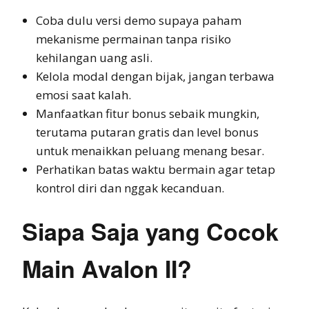
Coba dulu versi demo supaya paham
mekanisme permainan tanpa risiko
kehilangan uang asli.
Kelola modal dengan bijak, jangan terbawa
emosi saat kalah.
Manfaatkan fitur bonus sebaik mungkin,
terutama putaran gratis dan level bonus
untuk menaikkan peluang menang besar.
Perhatikan batas waktu bermain agar tetap
kontrol diri dan nggak kecanduan.
Siapa Saja yang Cocok
Main Avalon II?