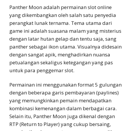
Panther Moon adalah permainan slot online
yang dikembangkan oleh salah satu penyedia
perangkat lunak ternama. Tema utama dari
game ini adalah suasana malam yang misterius
dengan latar hutan gelap dan tentu saja, sang
panther sebagai ikon utama. Visualnya didesain
dengan sangat apik, menghadirkan nuansa
petualangan sekaligus ketegangan yang pas
untuk para penggemar slot.
Permainan ini menggunakan format 5 gulungan
dengan beberapa garis pembayaran (paylines)
yang memungkinkan pemain mendapatkan
kombinasi kemenangan dalam berbagai cara.
Selain itu, Panther Moon juga dikenal dengan
RTP (Return to Player) yang cukup bersaing,