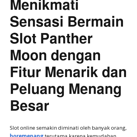
Menikmati
Sensasi Bermain
Slot Panther
Moon dengan
Fitur Menarik dan
Peluang Menang
Besar
Slot online semakin diminati oleh banyak orang,
horemenang
terutama karena kemudahan