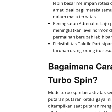
lebih besar melimpah rotasi 
amat ideal bagi mereka semu
dalam masa terbatas.
Peningkatan Adrenalin: Laju 
meningkatkan level hormon 
permainan berubah lebih ba
Fleksibilitas Taktik: Partisi
taruhan orang-orang itu sesu
Bagaimana Car
Turbo Spin?
Mode turbo spin beraktivitas s
putaran putaran.Ketika gaya in
ditampilkan saat putaran meng