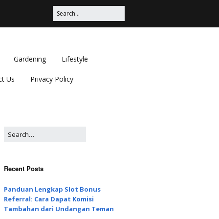
Gardening
Lifestyle
ct Us
Privacy Policy
Recent Posts
Panduan Lengkap Slot Bonus
Referral: Cara Dapat Komisi
Tambahan dari Undangan Teman