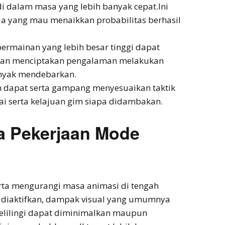
di dalam masa yang lebih banyak cepat.Ini
a yang mau menaikkan probabilitas berhasil
permainan yang lebih besar tinggi dapat
dan menciptakan pengalaman melakukan
nyak mendebarkan.
pan dapat serta gampang menyesuaikan taktik
ai serta kelajuan gim siapa didambakan.
a Pekerjaan Mode
erta mengurangi masa animasi di tengah
i diaktifkan, dampak visual yang umumnya
elilingi dapat diminimalkan maupun