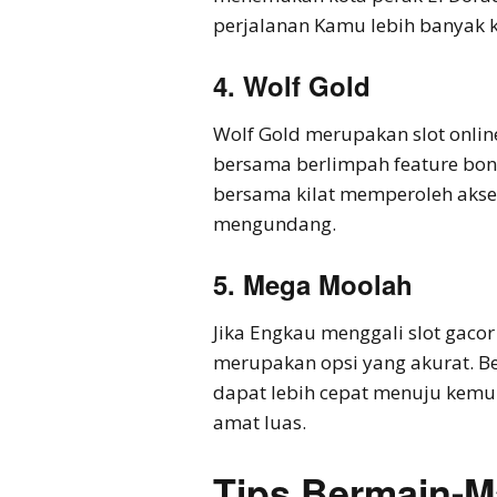
perjalanan Kamu lebih banyak ki
4. Wolf Gold
Wolf Gold merupakan slot onli
bersama berlimpah feature bonu
bersama kilat memperoleh akses
mengundang.
5. Mega Moolah
Jika Engkau menggali slot gaco
merupakan opsi yang akurat. B
dapat lebih cepat menuju kem
amat luas.
Tips Bermain-M