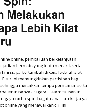
 Spin:
n Melakukan
pa Lebih Kilat
eru
nline online, pembaruan berkelanjutan
adian bermain yang lebih menarik serta
erkini siapa bertambah dikenal adalah slot
 Fitur ini memungkinkan partisipan bagi
, sehingga menaikkan tempo permainan serta
a lebih banyak segera. Dalam tulisan ini,
u gaya turbo spin, bagaimana cara kerjanya,
ot online yang menawarkan ciri ini.