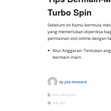
Turbo Spin
Sebelum Ini Kamu bermula mel
yang memerlukan diperiksa ba
permainan slot online dengan fa
Atur Anggaran: Tentukan an
bermain-main.
by
Joe Howard
Slot Indonesia
link slot