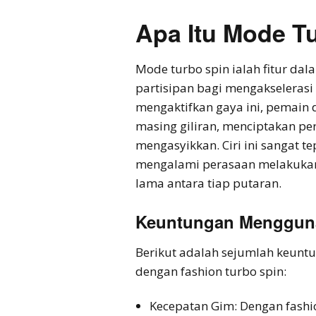
Apa Itu Mode T
Mode turbo spin ialah fitur da
partisipan bagi mengakselerasi
mengaktifkan gaya ini, pemain
masing giliran, menciptakan per
mengasyikkan. Ciri ini sangat 
mengalami perasaan melakukan
lama antara tiap putaran.
Keuntungan Mengguna
Berikut adalah sejumlah keunt
dengan fashion turbo spin:
Kecepatan Gim: Dengan fashio