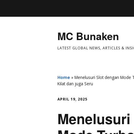
MC Bunaken
LATEST GLOBAL NEWS, ARTICLES & INS
Home
»
Menelusuri Slot dengan Mode 
Kilat dan juga Seru
APRIL 19, 2025
Menelusuri