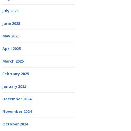
July 2025
June 2025
May 2025
April 2025
March 2025
February 2025
January 2025
December 2024
November 2024
October 2024