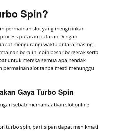
urbo Spin?
lam permainan slot yang mengizinkan
 process putaran putaran.Dengan
 dapat mengurangi waktu antara masing-
mainan beralih lebih besar bergerak serta
tepat untuk mereka semua apa hendak
 permainan slot tanpa mesti menunggu
kan Gaya Turbo Spin
ungan sebab memanfaatkan slot online
n turbo spin, partisipan dapat menikmati