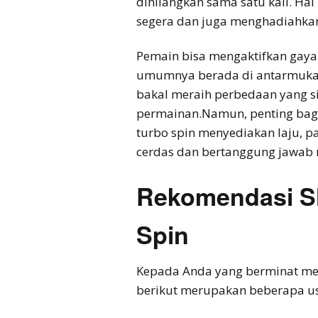
dihilangkan sama satu kali. Hal
segera dan juga menghadiahkan
Pemain bisa mengaktifkan gaya 
umumnya berada di antarmuka p
bakal meraih perbedaan yang si
permainan.Namun, penting bag
turbo spin menyediakan laju, p
cerdas dan bertanggung jawab 
Rekomendasi Sl
Spin
Kepada Anda yang berminat men
berikut merupakan beberapa us