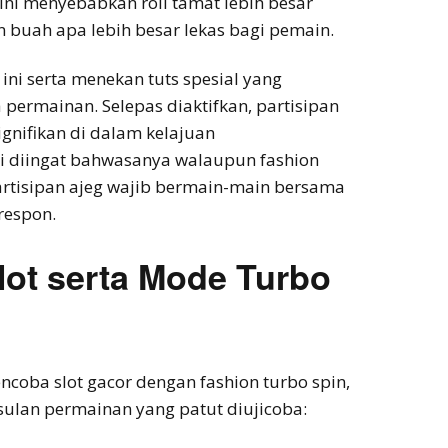
 ini menyebabkan roll tamat lebih besar
 buah apa lebih besar lekas bagi pemain.
ini serta menekan tuts spesial yang
ermainan. Selepas diaktifkan, partisipan
gnifikan di dalam kelajuan
i diingat bahwasanya walaupun fashion
artisipan ajeg wajib bermain-main bersama
respon.
ot serta Mode Turbo
coba slot gacor dengan fashion turbo spin,
ulan permainan yang patut diujicoba: