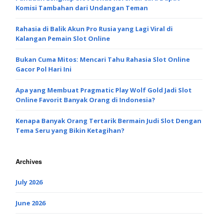
Komisi Tambahan dari Undangan Teman
Rahasia di Balik Akun Pro Rusia yang Lagi Viral di
Kalangan Pemain Slot Online
Bukan Cuma Mitos: Mencari Tahu Rahasia Slot Online
Gacor Pol Hari Ini
Apa yang Membuat Pragmatic Play Wolf Gold Jadi Slot
Online Favorit Banyak Orang di Indonesia?
Kenapa Banyak Orang Tertarik Bermain Judi Slot Dengan
Tema Seru yang Bikin Ketagihan?
Archives
July 2026
June 2026