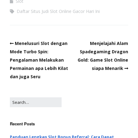
Slot
Daftar Situs Judi Slot Online Gacor Hari Ini
Menelusuri Slot dengan
Menjelajahi Alam
Mode Turbo Spin:
Spadegaming Dragon
Pengalaman Melakukan
Gold: Game Slot Online
Permainan apa Lebih Kilat
siapa Menarik
dan juga Seru
Recent Posts
Panduan Lengkap Slot Bonus Referral: Cara Dapat