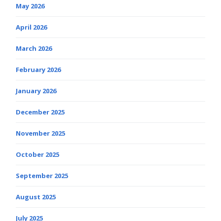
May 2026
April 2026
March 2026
February 2026
January 2026
December 2025
November 2025
October 2025
September 2025
August 2025
July 2025