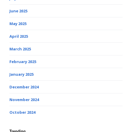
June 2025
May 2025
April 2025
March 2025
February 2025
January 2025
December 2024
November 2024
October 2024
Trending