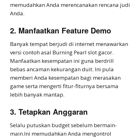
memudahkan Anda merencanakan rencana judi
Anda.
2. Manfaatkan Feature Demo
Banyak tempat berjudi di internet menawarkan
versi contoh asal Burning Pearl slot gacor.
Manfaatkan kesempatan ini guna berdrill
bebas ancaman kekurangan duit. Ini pula
memberi Anda kesempatan bagi merasakan
game serta mengerti fitur-fiturnya bersama
lebih banyak mantap.
3. Tetapkan Anggaran
Selalu putuskan budget sebelum bermain-
main.Ini memudahkan Anda mengontrol