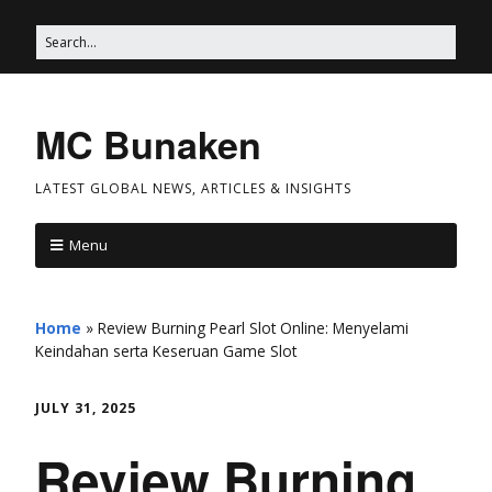
MC Bunaken
LATEST GLOBAL NEWS, ARTICLES & INSIGHTS
Menu
Home
»
Review Burning Pearl Slot Online: Menyelami
Keindahan serta Keseruan Game Slot
JULY 31, 2025
Review Burning