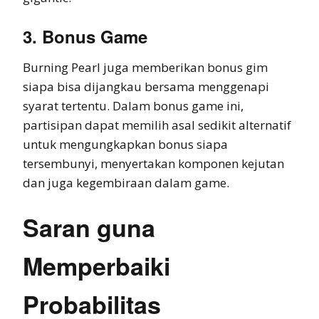
3. Bonus Game
Burning Pearl juga memberikan bonus gim
siapa bisa dijangkau bersama menggenapi
syarat tertentu. Dalam bonus game ini,
partisipan dapat memilih asal sedikit alternatif
untuk mengungkapkan bonus siapa
tersembunyi, menyertakan komponen kejutan
dan juga kegembiraan dalam game.
Saran guna
Memperbaiki
Probabilitas