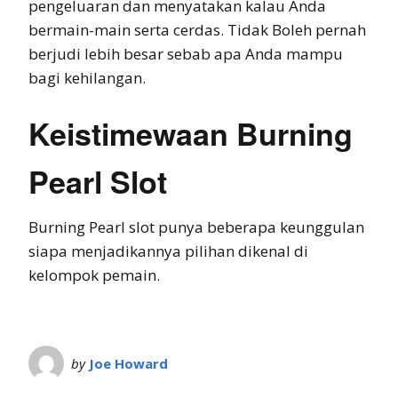
pengeluaran dan menyatakan kalau Anda
bermain-main serta cerdas. Tidak Boleh pernah
berjudi lebih besar sebab apa Anda mampu
bagi kehilangan.
Keistimewaan Burning
Pearl Slot
Burning Pearl slot punya beberapa keunggulan
siapa menjadikannya pilihan dikenal di
kelompok pemain.
by
Joe Howard