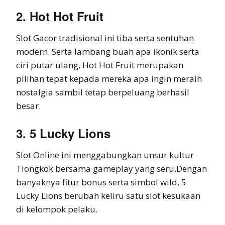
2. Hot Hot Fruit
Slot Gacor tradisional ini tiba serta sentuhan
modern. Serta lambang buah apa ikonik serta
ciri putar ulang, Hot Hot Fruit merupakan
pilihan tepat kepada mereka apa ingin meraih
nostalgia sambil tetap berpeluang berhasil
besar.
3. 5 Lucky Lions
Slot Online ini menggabungkan unsur kultur
Tiongkok bersama gameplay yang seru.Dengan
banyaknya fitur bonus serta simbol wild, 5
Lucky Lions berubah keliru satu slot kesukaan
di kelompok pelaku.