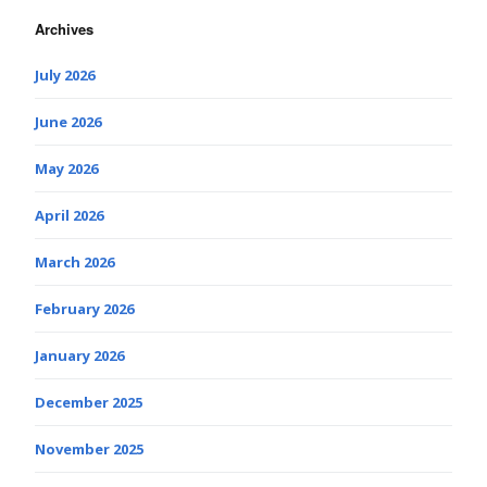
Archives
July 2026
June 2026
May 2026
April 2026
March 2026
February 2026
January 2026
December 2025
November 2025