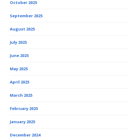
October 2025
September 2025
August 2025
July 2025
June 2025
May 2025
April 2025
March 2025
February 2025
January 2025
December 2024