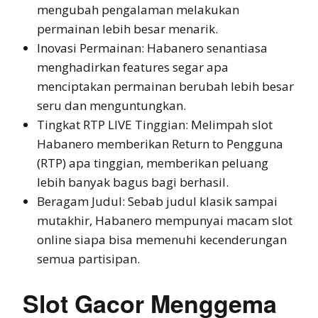
mengubah pengalaman melakukan
permainan lebih besar menarik.
Inovasi Permainan: Habanero senantiasa
menghadirkan features segar apa
menciptakan permainan berubah lebih besar
seru dan menguntungkan.
Tingkat RTP LIVE Tinggian: Melimpah slot
Habanero memberikan Return to Pengguna
(RTP) apa tinggian, memberikan peluang
lebih banyak bagus bagi berhasil.
Beragam Judul: Sebab judul klasik sampai
mutakhir, Habanero mempunyai macam slot
online siapa bisa memenuhi kecenderungan
semua partisipan.
Slot Gacor Menggema