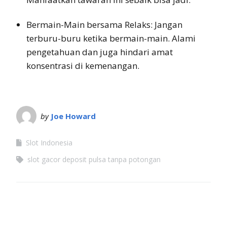
Bermain-Main bersama Relaks: Jangan
terburu-buru ketika bermain-main. Alami
pengetahuan dan juga hindari amat
konsentrasi di kemenangan.
by
Joe Howard
Slot Indonesia
slot gacor deposit pulsa tanpa potongan