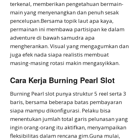
terkenal, memberikan pengetahuan bermain-
main yang menyenangkan dan penuh sesak
pencelupan.Bersama topik laut apa kaya,
permainan ini membawa partisipan ke dalam
adventure di bawah samudra apa
mengherankan. Visual yang mengagumkan dan
juga efek nada siapa realistis membuat
masing-masing rotasi makin mengasyikkan.
Cara Kerja Burning Pearl Slot
Burning Pearl slot punya struktur 5 reel serta 3
baris, bersama beberapa batas pembayaran
siapa mampu dikonfigurasi. Pelaku bisa
menentukan jumlah total garis pelunasan yang
ingin orang-orang itu aktifkan, menyampaikan
fleksibilitas dalam rencana gim.Guna mulai,