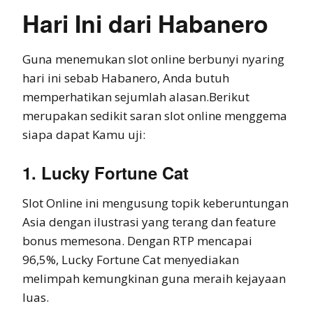
Hari Ini dari Habanero
Guna menemukan slot online berbunyi nyaring
hari ini sebab Habanero, Anda butuh
memperhatikan sejumlah alasan.Berikut
merupakan sedikit saran slot online menggema
siapa dapat Kamu uji:
1. Lucky Fortune Cat
Slot Online ini mengusung topik keberuntungan
Asia dengan ilustrasi yang terang dan feature
bonus memesona. Dengan RTP mencapai
96,5%, Lucky Fortune Cat menyediakan
melimpah kemungkinan guna meraih kejayaan
luas.