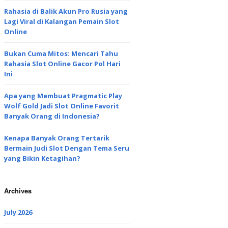
Rahasia di Balik Akun Pro Rusia yang
Lagi Viral di Kalangan Pemain Slot
Online
Bukan Cuma Mitos: Mencari Tahu
Rahasia Slot Online Gacor Pol Hari
Ini
Apa yang Membuat Pragmatic Play
Wolf Gold Jadi Slot Online Favorit
Banyak Orang di Indonesia?
Kenapa Banyak Orang Tertarik
Bermain Judi Slot Dengan Tema Seru
yang Bikin Ketagihan?
Archives
July 2026