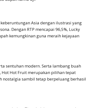
k keberuntungan Asia dengan ilustrasi yang
sona. Dengan RTP mencapai 96,5%, Lucky
mpah kemungkinan guna meraih kejayaan
 serta sentuhan modern. Serta lambang buah
g, Hot Hot Fruit merupakan pilihan tepat
 nostalgia sambil tetap berpeluang berhasil