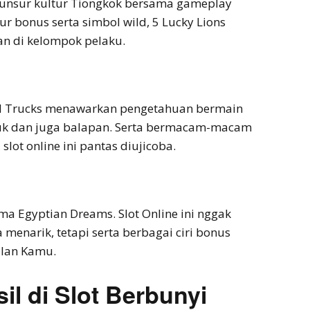
 unsur kultur Tiongkok bersama gameplay
r bonus serta simbol wild, 5 Lucky Lions
an di kelompok pelaku.
d Trucks menawarkan pengetahuan bermain
ruk dan juga balapan. Serta bermacam-macam
 slot online ini pantas diujicoba.
a Egyptian Dreams. Slot Online ini nggak
enarik, tetapi serta berbagai ciri bonus
ilan Kamu.
il di Slot Berbunyi