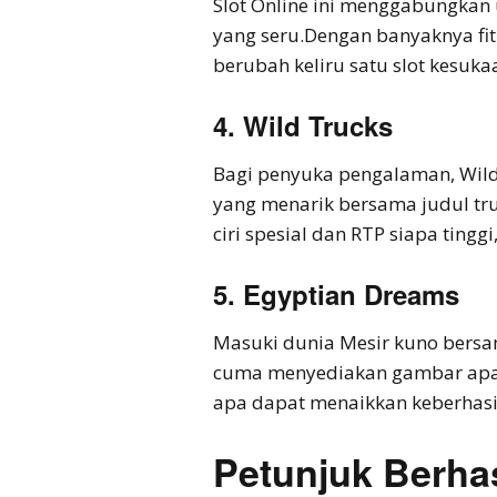
Slot Online ini menggabungkan
yang seru.Dengan banyaknya fitu
berubah keliru satu slot kesuka
4. Wild Trucks
Bagi penyuka pengalaman, Wil
yang menarik bersama judul t
ciri spesial dan RTP siapa tinggi,
5. Egyptian Dreams
Masuki dunia Mesir kuno bersam
cuma menyediakan gambar apa m
apa dapat menaikkan keberhas
Petunjuk Berhas