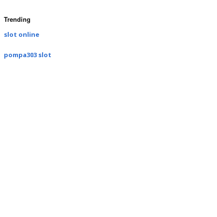
Trending
slot online
pompa303 slot