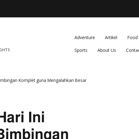
Adventure
Artikel
Food
IGHTS
Sports
About Us
Conta
 Bimbingan Komplet guna Mengalahkan Besar
ari Ini
Bimbingan