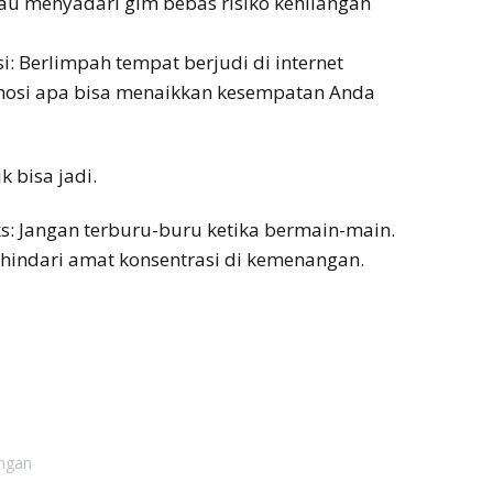
au menyadari gim bebas risiko kehilangan
: Berlimpah tempat berjudi di internet
osi apa bisa menaikkan kesempatan Anda
 bisa jadi.
: Jangan terburu-buru ketika bermain-main.
hindari amat konsentrasi di kemenangan.
ongan