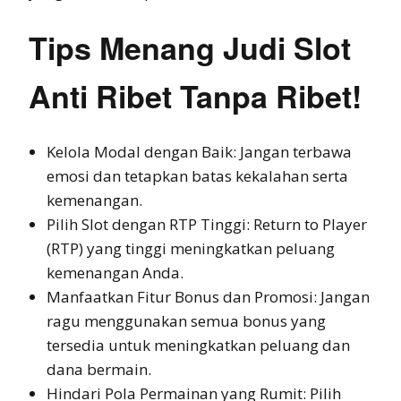
Tips Menang Judi Slot
Anti Ribet Tanpa Ribet!
Kelola Modal dengan Baik: Jangan terbawa
emosi dan tetapkan batas kekalahan serta
kemenangan.
Pilih Slot dengan RTP Tinggi: Return to Player
(RTP) yang tinggi meningkatkan peluang
kemenangan Anda.
Manfaatkan Fitur Bonus dan Promosi: Jangan
ragu menggunakan semua bonus yang
tersedia untuk meningkatkan peluang dan
dana bermain.
Hindari Pola Permainan yang Rumit: Pilih