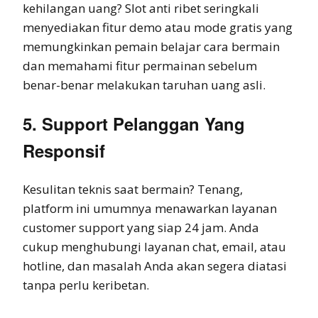
kehilangan uang? Slot anti ribet seringkali
menyediakan fitur demo atau mode gratis yang
memungkinkan pemain belajar cara bermain
dan memahami fitur permainan sebelum
benar-benar melakukan taruhan uang asli.
5. Support Pelanggan Yang
Responsif
Kesulitan teknis saat bermain? Tenang,
platform ini umumnya menawarkan layanan
customer support yang siap 24 jam. Anda
cukup menghubungi layanan chat, email, atau
hotline, dan masalah Anda akan segera diatasi
tanpa perlu keribetan.