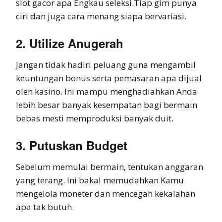
slot gacor apa Engkau seleksi.Tiap gim punya
ciri dan juga cara menang siapa bervariasi.
2. Utilize Anugerah
Jangan tidak hadiri peluang guna mengambil
keuntungan bonus serta pemasaran apa dijual
oleh kasino. Ini mampu menghadiahkan Anda
lebih besar banyak kesempatan bagi bermain
bebas mesti memproduksi banyak duit.
3. Putuskan Budget
Sebelum memulai bermain, tentukan anggaran
yang terang. Ini bakal memudahkan Kamu
mengelola moneter dan mencegah kekalahan
apa tak butuh.