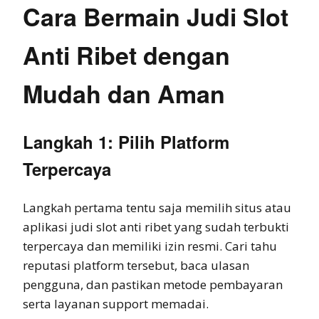
Cara Bermain Judi Slot
Anti Ribet dengan
Mudah dan Aman
Langkah 1: Pilih Platform
Terpercaya
Langkah pertama tentu saja memilih situs atau
aplikasi judi slot anti ribet yang sudah terbukti
terpercaya dan memiliki izin resmi. Cari tahu
reputasi platform tersebut, baca ulasan
pengguna, dan pastikan metode pembayaran
serta layanan support memadai.