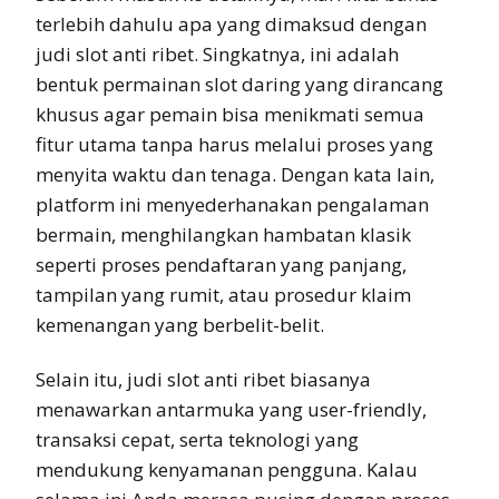
terlebih dahulu apa yang dimaksud dengan
judi slot anti ribet. Singkatnya, ini adalah
bentuk permainan slot daring yang dirancang
khusus agar pemain bisa menikmati semua
fitur utama tanpa harus melalui proses yang
menyita waktu dan tenaga. Dengan kata lain,
platform ini menyederhanakan pengalaman
bermain, menghilangkan hambatan klasik
seperti proses pendaftaran yang panjang,
tampilan yang rumit, atau prosedur klaim
kemenangan yang berbelit-belit.
Selain itu, judi slot anti ribet biasanya
menawarkan antarmuka yang user-friendly,
transaksi cepat, serta teknologi yang
mendukung kenyamanan pengguna. Kalau