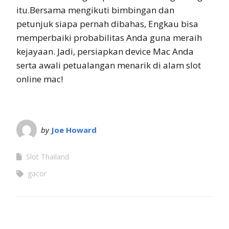
itu.Bersama mengikuti bimbingan dan
petunjuk siapa pernah dibahas, Engkau bisa
memperbaiki probabilitas Anda guna meraih
kejayaan. Jadi, persiapkan device Mac Anda
serta awali petualangan menarik di alam slot
online mac!
by
Joe Howard
Slot Thailand
gacor