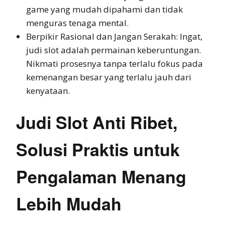
game yang mudah dipahami dan tidak
menguras tenaga mental.
Berpikir Rasional dan Jangan Serakah: Ingat,
judi slot adalah permainan keberuntungan.
Nikmati prosesnya tanpa terlalu fokus pada
kemenangan besar yang terlalu jauh dari
kenyataan.
Judi Slot Anti Ribet,
Solusi Praktis untuk
Pengalaman Menang
Lebih Mudah