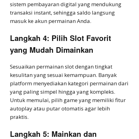
sistem pembayaran digital yang mendukung
transaksi instant, sehingga saldo langsung
masuk ke akun permainan Anda.
Langkah 4: Pilih Slot Favorit
yang Mudah Dimainkan
Sesuaikan permainan slot dengan tingkat
kesulitan yang sesuai kemampuan. Banyak
platform menyediakan kategori permainan dari
yang paling simpel hingga yang kompleks.
Untuk memulai, pilih game yang memiliki fitur
autoplay atau putar otomatis agar lebih
praktis.
Langkah 5: Mainkan dan