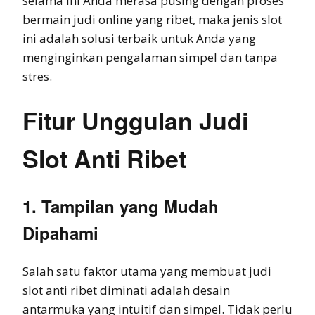
selama ini Anda merasa pusing dengan proses
bermain judi online yang ribet, maka jenis slot
ini adalah solusi terbaik untuk Anda yang
menginginkan pengalaman simpel dan tanpa
stres.
Fitur Unggulan Judi
Slot Anti Ribet
1. Tampilan yang Mudah
Dipahami
Salah satu faktor utama yang membuat judi
slot anti ribet diminati adalah desain
antarmuka yang intuitif dan simpel. Tidak perlu