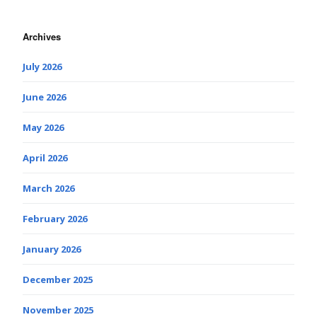
Archives
July 2026
June 2026
May 2026
April 2026
March 2026
February 2026
January 2026
December 2025
November 2025