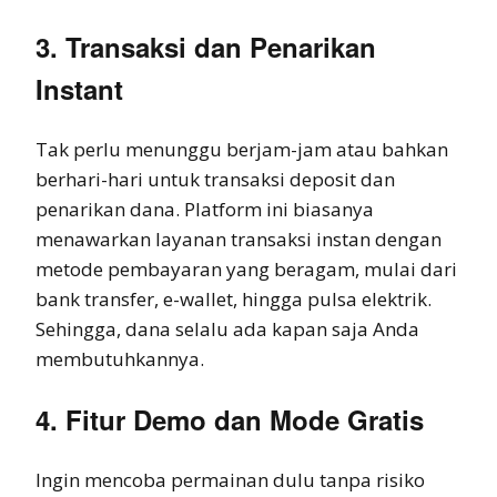
3. Transaksi dan Penarikan
Instant
Tak perlu menunggu berjam-jam atau bahkan
berhari-hari untuk transaksi deposit dan
penarikan dana. Platform ini biasanya
menawarkan layanan transaksi instan dengan
metode pembayaran yang beragam, mulai dari
bank transfer, e-wallet, hingga pulsa elektrik.
Sehingga, dana selalu ada kapan saja Anda
membutuhkannya.
4. Fitur Demo dan Mode Gratis
Ingin mencoba permainan dulu tanpa risiko