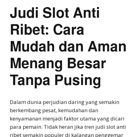
Judi Slot Anti
Ribet: Cara
Mudah dan Aman
Menang Besar
Tanpa Pusing
Dalam dunia perjudian daring yang semakin
berkembang pesat, kemudahan dan
kenyamanan menjadi faktor utama yang dicari
para pemain. Tidak heran jika tren judi slot anti
ribet semakin populer di kalangan penggemar