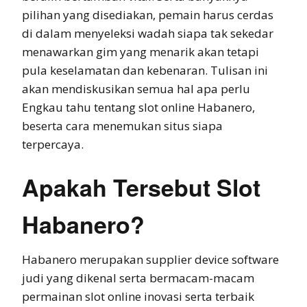
pilihan yang disediakan, pemain harus cerdas
di dalam menyeleksi wadah siapa tak sekedar
menawarkan gim yang menarik akan tetapi
pula keselamatan dan kebenaran. Tulisan ini
akan mendiskusikan semua hal apa perlu
Engkau tahu tentang slot online Habanero,
beserta cara menemukan situs siapa
terpercaya.
Apakah Tersebut Slot
Habanero?
Habanero merupakan supplier device software
judi yang dikenal serta bermacam-macam
permainan slot online inovasi serta terbaik