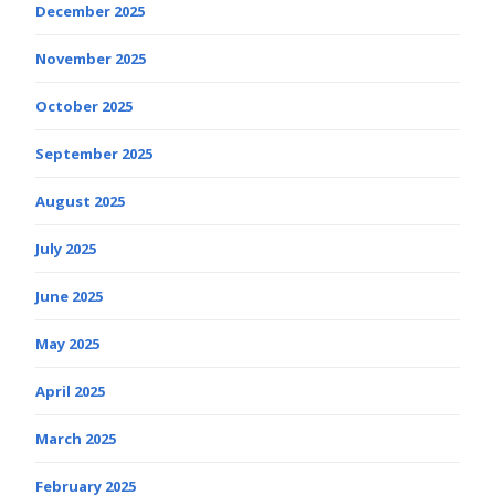
December 2025
November 2025
October 2025
September 2025
August 2025
July 2025
June 2025
May 2025
April 2025
March 2025
February 2025