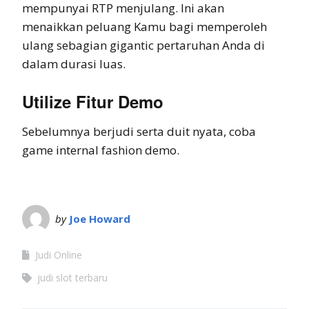
mempunyai RTP menjulang. Ini akan
menaikkan peluang Kamu bagi memperoleh
ulang sebagian gigantic pertaruhan Anda di
dalam durasi luas.
Utilize Fitur Demo
Sebelumnya berjudi serta duit nyata, coba
game internal fashion demo.
by
Joe Howard
Judi Online
judi slot terbaru