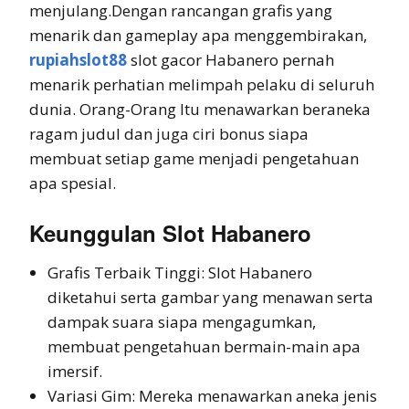
menjulang.Dengan rancangan grafis yang
menarik dan gameplay apa menggembirakan,
rupiahslot88
slot gacor Habanero pernah
menarik perhatian melimpah pelaku di seluruh
dunia. Orang-Orang Itu menawarkan beraneka
ragam judul dan juga ciri bonus siapa
membuat setiap game menjadi pengetahuan
apa spesial.
Keunggulan Slot Habanero
Grafis Terbaik Tinggi: Slot Habanero
diketahui serta gambar yang menawan serta
dampak suara siapa mengagumkan,
membuat pengetahuan bermain-main apa
imersif.
Variasi Gim: Mereka menawarkan aneka jenis