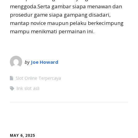
menggoda.Serta gambar siapa menawan dan
prosedur game siapa gampang disadari,
mantap novice maupun pelaku berkecimpung
mampu menikmati permainan ini.
by
Joe Howard
Slot Online Terpercaya
link slot asli
MAY 6, 2025