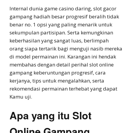
Internal dunia game casino daring, slot gacor
gampang hadiah besar progresif beralih tidak
benar no. 1 opsi yang paling menarik untuk
sekumpulan partisipan. Serta kemungkinan
keberhasilan yang sangat luas, berlimpah
orang siapa tertarik bagi menguji nasib mereka
di model permainan ini. Karangan ini hendak
membahas dengan detail perihal slot online
gampang keberuntungan progresif, cara
kerjanya, tips untuk mengalahkan, serta
rekomendasi permainan terhebat yang dapat
Kamu uji.
Apa yang itu Slot
Online Gampang