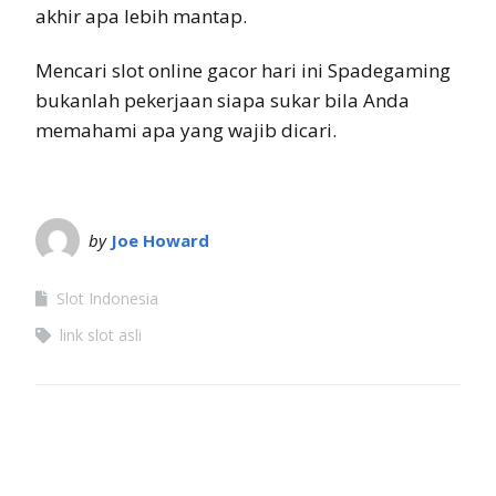
akhir apa lebih mantap.
Mencari slot online gacor hari ini Spadegaming
bukanlah pekerjaan siapa sukar bila Anda
memahami apa yang wajib dicari.
by
Joe Howard
Slot Indonesia
link slot asli