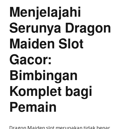
Menjelajahi
Serunya Dragon
Maiden Slot
Gacor:
Bimbingan
Komplet bagi
Pemain
Dragon Maiden slot merupakan tidak benar