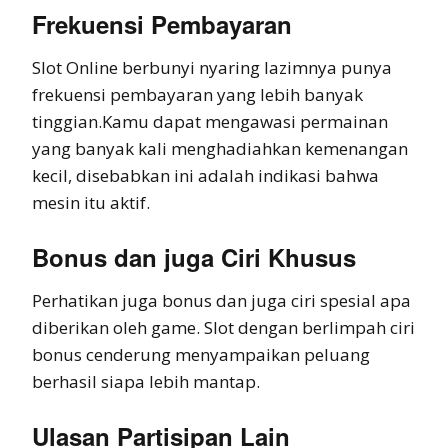
Frekuensi Pembayaran
Slot Online berbunyi nyaring lazimnya punya
frekuensi pembayaran yang lebih banyak
tinggian.Kamu dapat mengawasi permainan
yang banyak kali menghadiahkan kemenangan
kecil, disebabkan ini adalah indikasi bahwa
mesin itu aktif.
Bonus dan juga Ciri Khusus
Perhatikan juga bonus dan juga ciri spesial apa
diberikan oleh game. Slot dengan berlimpah ciri
bonus cenderung menyampaikan peluang
berhasil siapa lebih mantap.
Ulasan Partisipan Lain