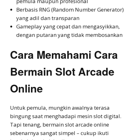
pemula maupun profesional
Berbasis RNG (Random Number Generator)
yang adil dan transparan
Gameplay yang cepat dan mengasyikkan,
dengan putaran yang tidak membosankan
Cara Memahami Cara
Bermain Slot Arcade
Online
Untuk pemula, mungkin awalnya terasa
bingung saat menghadapi mesin slot digital.
Tapi tenang, bermain slot arcade online
sebenarnya sangat simpel – cukup ikuti