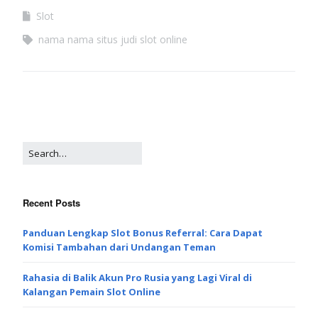
Slot
nama nama situs judi slot online
Recent Posts
Panduan Lengkap Slot Bonus Referral: Cara Dapat
Komisi Tambahan dari Undangan Teman
Rahasia di Balik Akun Pro Rusia yang Lagi Viral di
Kalangan Pemain Slot Online