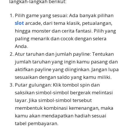
langkah-langkah berikut:
Pilih game yang sesuai: Ada banyak pilihan
slot
arcade, dari tema klasik, petualangan,
hingga monster dan cerita fantasi. Pilih yang
paling menarik dan cocok dengan selera
Anda.
Atur taruhan dan jumlah payline: Tentukan
jumlah taruhan yang ingin kamu pasang dan
aktifkan payline yang diinginkan. Jangan lupa
sesuaikan dengan saldo yang kamu miliki.
Putar gulungan: Klik tombol spin dan
saksikan simbol-simbol bergerak melintasi
layar. Jika simbol-simbol tersebut
membentuk kombinasi kemenangan, maka
kamu akan mendapatkan hadiah sesuai
tabel pembayaran.