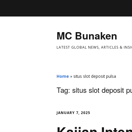
MC Bunaken
LATEST GLOBAL NEWS, ARTICLES & INS
Home
»
situs slot deposit pulsa
Tag:
situs slot deposit p
JANUARY 7, 2025
Kajian Inten