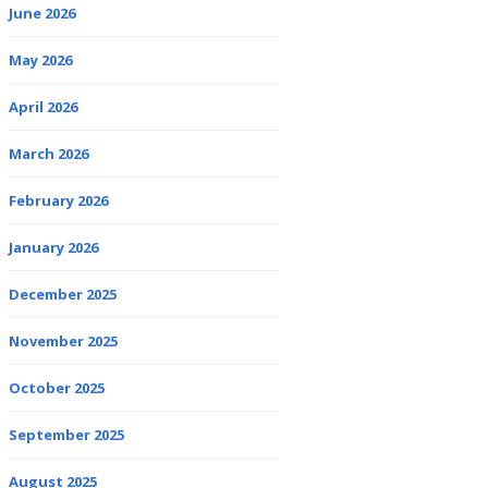
June 2026
May 2026
April 2026
March 2026
February 2026
January 2026
December 2025
November 2025
October 2025
September 2025
August 2025