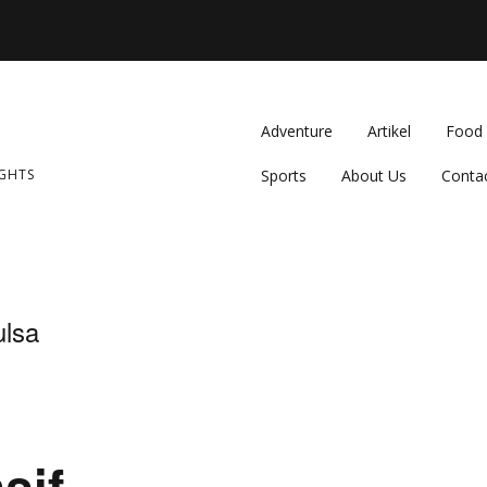
Adventure
Artikel
Food
IGHTS
Sports
About Us
Conta
ulsa
sif