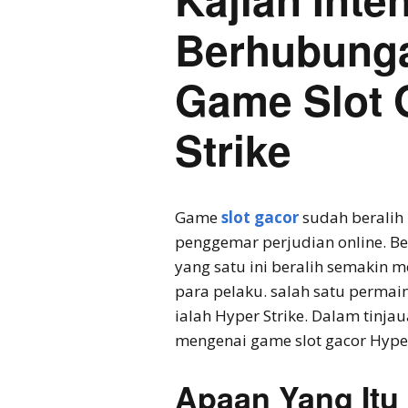
Berhubung
Game Slot 
Strike
Game
slot gacor
sudah beralih
penggemar perjudian online. 
yang satu ini beralih semakin
para pelaku. salah satu permain
ialah Hyper Strike. Dalam tinja
mengenai game slot gacor Hyper
Apaan Yang Itu 