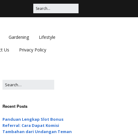
Gardening
Lifestyle
ct Us
Privacy Policy
Recent Posts
Panduan Lengkap Slot Bonus
Referral: Cara Dapat Komisi
Tambahan dari Undangan Teman