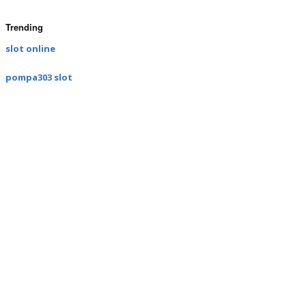
Trending
slot online
pompa303 slot