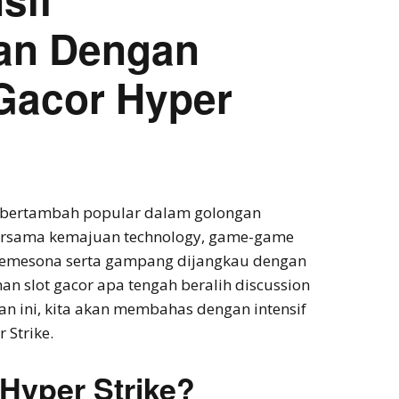
an Dengan
Gacor Hyper
 bertambah popular dalam golongan
Bersama kemajuan technology, game-game
 memesona serta gampang dijangkau dengan
an slot gacor apa tengah beralih discussion
uan ini, kita akan membahas dengan intensif
 Strike.
Hyper Strike?