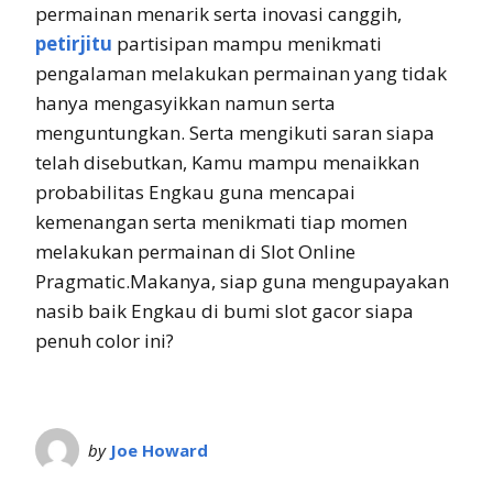
permainan menarik serta inovasi canggih,
petirjitu
partisipan mampu menikmati
pengalaman melakukan permainan yang tidak
hanya mengasyikkan namun serta
menguntungkan. Serta mengikuti saran siapa
telah disebutkan, Kamu mampu menaikkan
probabilitas Engkau guna mencapai
kemenangan serta menikmati tiap momen
melakukan permainan di Slot Online
Pragmatic.Makanya, siap guna mengupayakan
nasib baik Engkau di bumi slot gacor siapa
penuh color ini?
by
Joe Howard