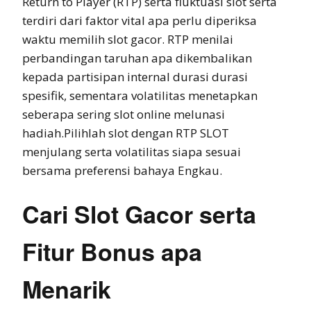
Return to Player (RTP) serta fluktuasi slot serta
terdiri dari faktor vital apa perlu diperiksa
waktu memilih slot gacor. RTP menilai
perbandingan taruhan apa dikembalikan
kepada partisipan internal durasi durasi
spesifik, sementara volatilitas menetapkan
seberapa sering slot online melunasi
hadiah.Pilihlah slot dengan RTP SLOT
menjulang serta volatilitas siapa sesuai
bersama preferensi bahaya Engkau.
Cari Slot Gacor serta
Fitur Bonus apa
Menarik