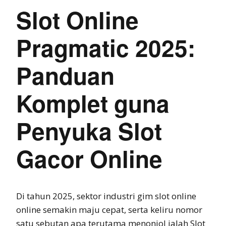
Slot Online
Pragmatic 2025:
Panduan
Komplet guna
Penyuka Slot
Gacor Online
Di tahun 2025, sektor industri gim slot online
online semakin maju cepat, serta keliru nomor
satu sebutan apa terutama menonjol ialah Slot