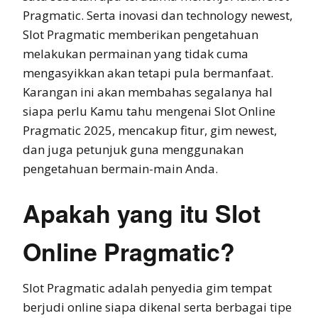
Pragmatic. Serta inovasi dan technology newest,
Slot Pragmatic memberikan pengetahuan
melakukan permainan yang tidak cuma
mengasyikkan akan tetapi pula bermanfaat.
Karangan ini akan membahas segalanya hal
siapa perlu Kamu tahu mengenai Slot Online
Pragmatic 2025, mencakup fitur, gim newest,
dan juga petunjuk guna menggunakan
pengetahuan bermain-main Anda.
Apakah yang itu Slot
Online Pragmatic?
Slot Pragmatic adalah penyedia gim tempat
berjudi online siapa dikenal serta berbagai tipe