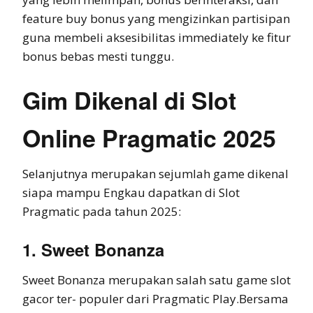
feature buy bonus yang mengizinkan partisipan
guna membeli aksesibilitas immediately ke fitur
bonus bebas mesti tunggu.
Gim Dikenal di Slot
Online Pragmatic 2025
Selanjutnya merupakan sejumlah game dikenal
siapa mampu Engkau dapatkan di Slot
Pragmatic pada tahun 2025:
1. Sweet Bonanza
Sweet Bonanza merupakan salah satu game slot
gacor ter- populer dari Pragmatic Play.Bersama