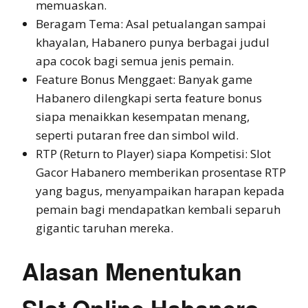
memuaskan.
Beragam Tema: Asal petualangan sampai
khayalan, Habanero punya berbagai judul
apa cocok bagi semua jenis pemain.
Feature Bonus Menggaet: Banyak game
Habanero dilengkapi serta feature bonus
siapa menaikkan kesempatan menang,
seperti putaran free dan simbol wild.
RTP (Return to Player) siapa Kompetisi: Slot
Gacor Habanero memberikan prosentase RTP
yang bagus, menyampaikan harapan kepada
pemain bagi mendapatkan kembali separuh
gigantic taruhan mereka.
Alasan Menentukan
Slot Online Habanero