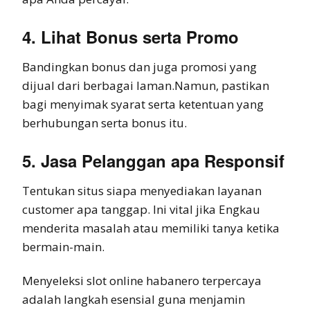
4. Lihat Bonus serta Promo
Bandingkan bonus dan juga promosi yang
dijual dari berbagai laman.Namun, pastikan
bagi menyimak syarat serta ketentuan yang
berhubungan serta bonus itu.
5. Jasa Pelanggan apa Responsif
Tentukan situs siapa menyediakan layanan
customer apa tanggap. Ini vital jika Engkau
menderita masalah atau memiliki tanya ketika
bermain-main.
Menyeleksi slot online habanero terpercaya
adalah langkah esensial guna menjamin