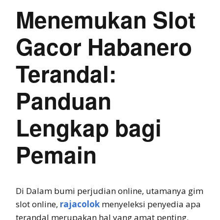
Menemukan Slot
Gacor Habanero
Terandal:
Panduan
Lengkap bagi
Pemain
Di Dalam bumi perjudian online, utamanya gim
slot online,
rajacolok
menyeleksi penyedia apa
terandal merupakan hal yang amat penting.