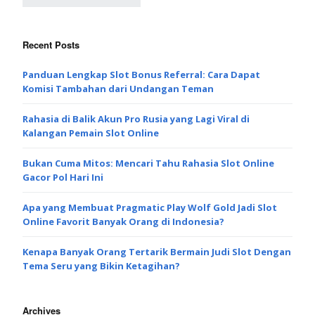
Recent Posts
Panduan Lengkap Slot Bonus Referral: Cara Dapat
Komisi Tambahan dari Undangan Teman
Rahasia di Balik Akun Pro Rusia yang Lagi Viral di
Kalangan Pemain Slot Online
Bukan Cuma Mitos: Mencari Tahu Rahasia Slot Online
Gacor Pol Hari Ini
Apa yang Membuat Pragmatic Play Wolf Gold Jadi Slot
Online Favorit Banyak Orang di Indonesia?
Kenapa Banyak Orang Tertarik Bermain Judi Slot Dengan
Tema Seru yang Bikin Ketagihan?
Archives