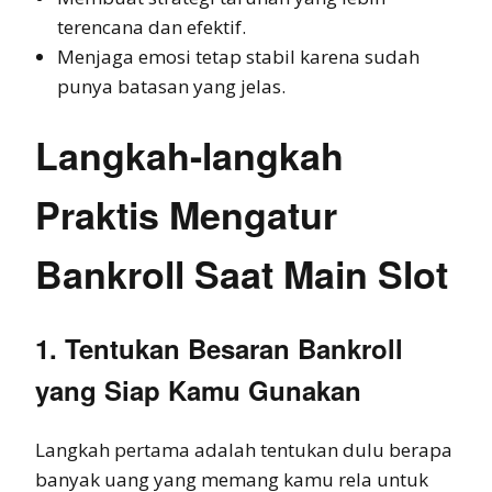
terencana dan efektif.
Menjaga emosi tetap stabil karena sudah
punya batasan yang jelas.
Langkah-langkah
Praktis Mengatur
Bankroll Saat Main Slot
1. Tentukan Besaran Bankroll
yang Siap Kamu Gunakan
Langkah pertama adalah tentukan dulu berapa
banyak uang yang memang kamu rela untuk