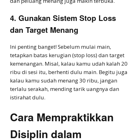
dan peluang menang juga makin terbuka.
4. Gunakan Sistem Stop Loss
dan Target Menang
Ini penting banget! Sebelum mulai main,
tetapkan batas kerugian (stop loss) dan target
kemenangan. Misal, kalau kamu udah kalah 20
ribu di sesi itu, berhenti dulu main. Begitu juga
kalau kamu sudah menang 30 ribu, jangan
terlalu serakah, mending tarik uangnya dan
istirahat dulu.
Cara Mempraktikkan
Disiplin dalam