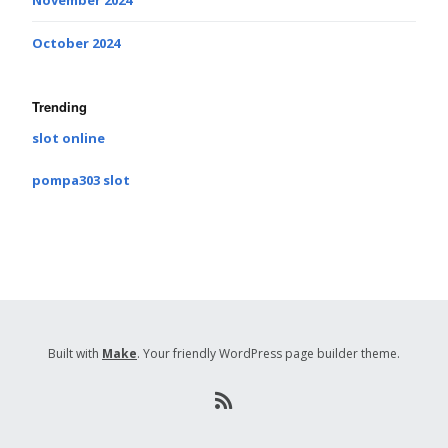
October 2024
Trending
slot online
pompa303 slot
Built with
Make
. Your friendly WordPress page builder theme.