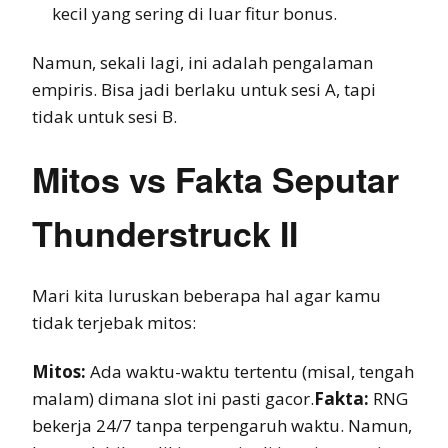
kecil yang sering di luar fitur bonus.
Namun, sekali lagi, ini adalah pengalaman
empiris. Bisa jadi berlaku untuk sesi A, tapi
tidak untuk sesi B.
Mitos vs Fakta Seputar
Thunderstruck II
Mari kita luruskan beberapa hal agar kamu
tidak terjebak mitos:
Mitos:
Ada waktu-waktu tertentu (misal, tengah
malam) dimana slot ini pasti gacor.
Fakta:
RNG
bekerja 24/7 tanpa terpengaruh waktu. Namun,