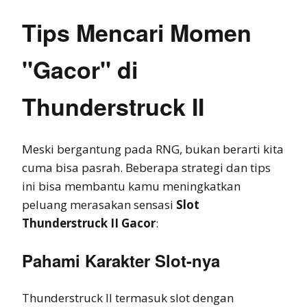
Tips Mencari Momen
"Gacor" di
Thunderstruck II
Meski bergantung pada RNG, bukan berarti kita
cuma bisa pasrah. Beberapa strategi dan tips
ini bisa membantu kamu meningkatkan
peluang merasakan sensasi
Slot
Thunderstruck II Gacor
:
Pahami Karakter Slot-nya
Thunderstruck II termasuk slot dengan