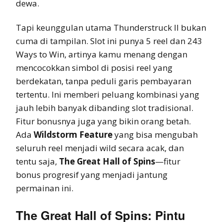
dewa.
Tapi keunggulan utama Thunderstruck II bukan
cuma di tampilan. Slot ini punya 5 reel dan 243
Ways to Win, artinya kamu menang dengan
mencocokkan simbol di posisi reel yang
berdekatan, tanpa peduli garis pembayaran
tertentu. Ini memberi peluang kombinasi yang
jauh lebih banyak dibanding slot tradisional.
Fitur bonusnya juga yang bikin orang betah.
Ada
Wildstorm Feature
yang bisa mengubah
seluruh reel menjadi wild secara acak, dan
tentu saja,
The Great Hall of Spins
—fitur
bonus progresif yang menjadi jantung
permainan ini.
The Great Hall of Spins: Pintu