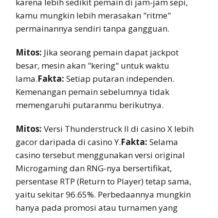
karena lebih sedikit pemain di jam-jam sepi,
kamu mungkin lebih merasakan "ritme"
permainannya sendiri tanpa gangguan.
Mitos:
Jika seorang pemain dapat jackpot
besar, mesin akan "kering" untuk waktu
lama.
Fakta:
Setiap putaran independen.
Kemenangan pemain sebelumnya tidak
memengaruhi putaranmu berikutnya.
Mitos:
Versi Thunderstruck II di casino X lebih
gacor daripada di casino Y.
Fakta:
Selama
casino tersebut menggunakan versi original
Microgaming dan RNG-nya bersertifikat,
persentase RTP (Return to Player) tetap sama,
yaitu sekitar 96.65%. Perbedaannya mungkin
hanya pada promosi atau turnamen yang