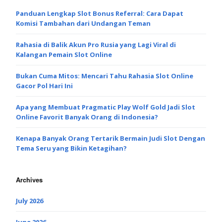
Panduan Lengkap Slot Bonus Referral: Cara Dapat
Komisi Tambahan dari Undangan Teman
Rahasia di Balik Akun Pro Rusia yang Lagi Viral di
Kalangan Pemain Slot Online
Bukan Cuma Mitos: Mencari Tahu Rahasia Slot Online
Gacor Pol Hari Ini
Apa yang Membuat Pragmatic Play Wolf Gold Jadi Slot
Online Favorit Banyak Orang di Indonesia?
Kenapa Banyak Orang Tertarik Bermain Judi Slot Dengan
Tema Seru yang Bikin Ketagihan?
Archives
July 2026
June 2026