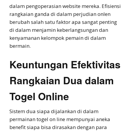
dalam pengoperasian website mereka. Efisiensi
rangkaian ganda di dalam perjudian onlen
berubah salah satu faktor apa sangat penting
di dalam menjamin keberlangsungan dan
kenyamanan kelompok pemain di dalam
bermain.
Keuntungan Efektivitas
Rangkaian Dua dalam
Togel Online
Sistem dua siapa dijalankan di dalam
permainan togel on line mempunyai aneka
benefit siapa bisa dirasakan dengan para