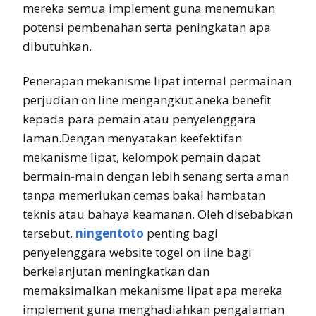
mereka semua implement guna menemukan
potensi pembenahan serta peningkatan apa
dibutuhkan.
Penerapan mekanisme lipat internal permainan
perjudian on line mengangkut aneka benefit
kepada para pemain atau penyelenggara
laman.Dengan menyatakan keefektifan
mekanisme lipat, kelompok pemain dapat
bermain-main dengan lebih senang serta aman
tanpa memerlukan cemas bakal hambatan
teknis atau bahaya keamanan. Oleh disebabkan
tersebut,
ningentoto
penting bagi
penyelenggara website togel on line bagi
berkelanjutan meningkatkan dan
memaksimalkan mekanisme lipat apa mereka
implement guna menghadiahkan pengalaman