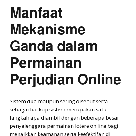
Manfaat
Mekanisme
Ganda dalam
Permainan
Perjudian Online
Sistem dua maupun sering disebut serta
sebagai backup sistem merupakan satu
langkah apa diambil dengan beberapa besar
penyelenggara permainan lotere on line bagi
menaikkan keamanan serta keefektifan di