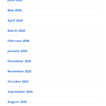
May 2026
April 2026
March 2026
February 2026
January 2026
December 2025
November 2025
October 2025
September 2025
August 2025