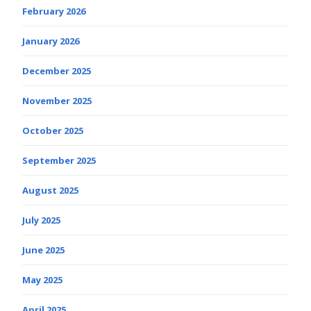
February 2026
January 2026
December 2025
November 2025
October 2025
September 2025
August 2025
July 2025
June 2025
May 2025
April 2025