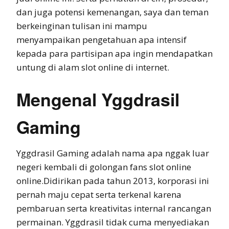
dan juga potensi kemenangan, saya dan teman
berkeinginan tulisan ini mampu
menyampaikan pengetahuan apa intensif
kepada para partisipan apa ingin mendapatkan
untung di alam slot online di internet.
Mengenal Yggdrasil
Gaming
Yggdrasil Gaming adalah nama apa nggak luar
negeri kembali di golongan fans slot online
online.Didirikan pada tahun 2013, korporasi ini
pernah maju cepat serta terkenal karena
pembaruan serta kreativitas internal rancangan
permainan. Yggdrasil tidak cuma menyediakan