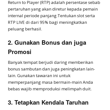
Return to Player (RTP) adalah persentase sebab
pertaruhan yang akan diretur kepada pemain
internal periode panjang.Tentukan slot serta
RTP LIVE di dari 95% bagi meningkatkan
peluang berhasil.
2. Gunakan Bonus dan juga
Promosi
Banyak tempat berjudi daring memberikan
bonus sambutan dan juga peningkatan lain-
lain. Gunakan tawaran ini untuk
memperpanjang masa bermain-main Anda
bebas wajib memproduksi melimpah duit.
3. Tetapkan Kendala Taruhan