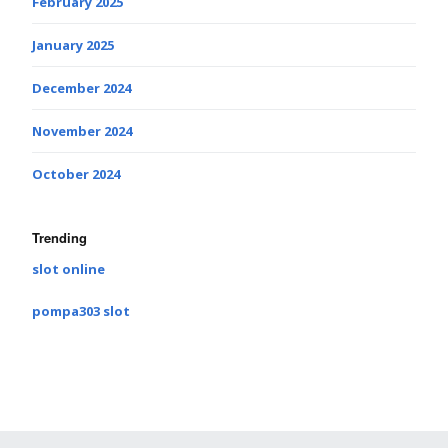
February 2025
January 2025
December 2024
November 2024
October 2024
Trending
slot online
pompa303 slot