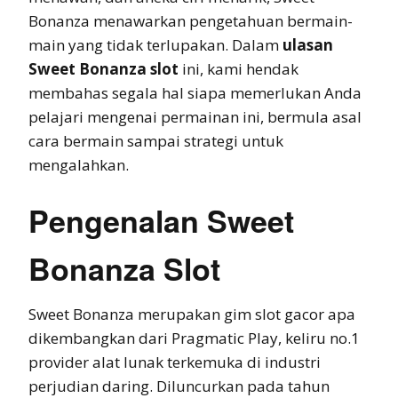
Bonanza menawarkan pengetahuan bermain-
main yang tidak terlupakan. Dalam
ulasan
Sweet Bonanza slot
ini, kami hendak
membahas segala hal siapa memerlukan Anda
pelajari mengenai permainan ini, bermula asal
cara bermain sampai strategi untuk
mengalahkan.
Pengenalan Sweet
Bonanza Slot
Sweet Bonanza merupakan gim slot gacor apa
dikembangkan dari Pragmatic Play, keliru no.1
provider alat lunak terkemuka di industri
perjudian daring. Diluncurkan pada tahun