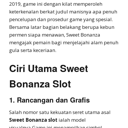
2019, game ini dengan kilat memperoleh
keterkenalan berkat judul manisnya apa penuh
pencelupan dan prosedur game yang spesial.
Bersama latar bagian belakang berupa kebun
permen siapa menawan, Sweet Bonanza
mengajak pemain bagi menjelajahi alam penuh
gula serta keceriaan.
Ciri Utama Sweet
Bonanza Slot
1. Rancangan dan Grafis
Salah nomor satu kekuatan seret utama asal
Sweet Bonanza slot
ialah model
visualnya.Game ini menampilkan simbol-