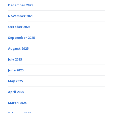
December 2025
November 2025
October 2025
September 2025
August 2025
July 2025
June 2025
May 2025
April 2025
March 2025