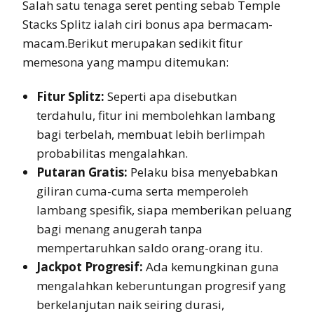
Salah satu tenaga seret penting sebab Temple
Stacks Splitz ialah ciri bonus apa bermacam-
macam.Berikut merupakan sedikit fitur
memesona yang mampu ditemukan:
Fitur Splitz:
Seperti apa disebutkan
terdahulu, fitur ini membolehkan lambang
bagi terbelah, membuat lebih berlimpah
probabilitas mengalahkan.
Putaran Gratis:
Pelaku bisa menyebabkan
giliran cuma-cuma serta memperoleh
lambang spesifik, siapa memberikan peluang
bagi menang anugerah tanpa
mempertaruhkan saldo orang-orang itu.
Jackpot Progresif:
Ada kemungkinan guna
mengalahkan keberuntungan progresif yang
berkelanjutan naik seiring durasi,