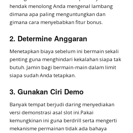
hendak menolong Anda mengenal lambang
dimana apa paling menguntungkan dan
gimana cara menyebabkan fitur bonus.
2. Determine Anggaran
Menetapkan biaya sebelum ini bermain sekali
penting guna menghindari kekalahan siapa tak
butuh. Jamin bagi bermain-main dalam limit
siapa sudah Anda tetapkan.
3. Gunakan Ciri Demo
Banyak tempat berjudi daring menyediakan
versi demonstrasi asal slot ini.Pakai
kemungkinan ini guna berdrill serta mengerti
mekanisme permainan tidak ada bahaya