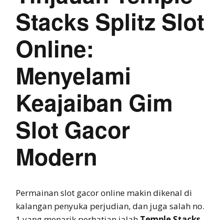
Stacks Splitz Slot
Online:
Menyelami
Keajaiban Gim
Slot Gacor
Modern
Permainan slot gacor online makin dikenal di
kalangan penyuka perjudian, dan juga salah no.
1 yang menarik perhatian ialah
Temple Stacks