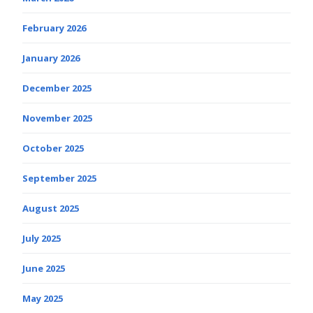
February 2026
January 2026
December 2025
November 2025
October 2025
September 2025
August 2025
July 2025
June 2025
May 2025