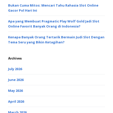
Bukan Cuma Mitos: Mencari Tahu Rahasia Slot Online
Gacor Pol Hari Ini
Apa yang Membuat Pragmatic Play Wolf Gold Jadi Slot
Online Favorit Banyak Orang di Indonesia?
Kenapa Banyak Orang Tertarik Bermain Judi Slot Dengan
Tema Seru yang Bikin Ketagihan?
Archives
July 2026
June 2026
May 2026
April 2026
March 2026