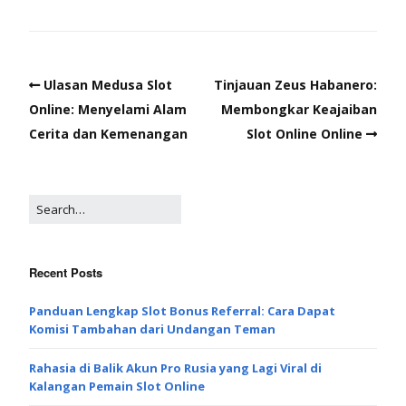
Ulasan Medusa Slot
Tinjauan Zeus Habanero:
Online: Menyelami Alam
Membongkar Keajaiban
Cerita dan Kemenangan
Slot Online Online
Recent Posts
Panduan Lengkap Slot Bonus Referral: Cara Dapat
Komisi Tambahan dari Undangan Teman
Rahasia di Balik Akun Pro Rusia yang Lagi Viral di
Kalangan Pemain Slot Online