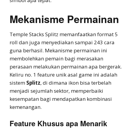
simbol apa tepat.
Mekanisme Permainan
Temple Stacks Splitz memanfaatkan format 5
roll dan juga menyediakan sampai 243 cara
guna berhasil. Mekanisme permainan ini
membolehkan pemain bagi merasakan
perasaan melakukan permainan apa bergerak.
Keliru no. 1 feature unik asal game ini adalah
sistem
Splitz
, di dimana ikon bisa terbelah
menjadi sejumlah sektor, memperbaiki
kesempatan bagi mendapatkan kombinasi
kemenangan.
Feature Khusus apa Menarik