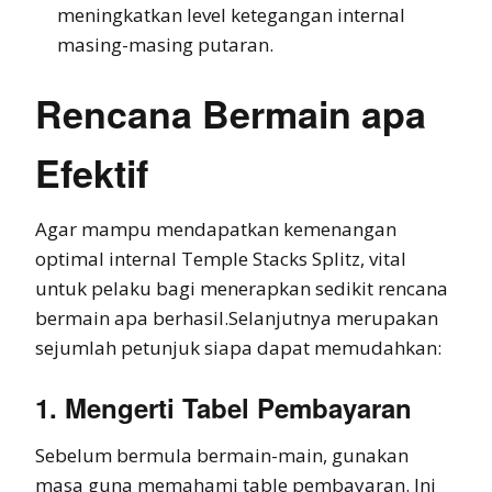
meningkatkan level ketegangan internal
masing-masing putaran.
Rencana Bermain apa
Efektif
Agar mampu mendapatkan kemenangan
optimal internal Temple Stacks Splitz, vital
untuk pelaku bagi menerapkan sedikit rencana
bermain apa berhasil.Selanjutnya merupakan
sejumlah petunjuk siapa dapat memudahkan:
1. Mengerti Tabel Pembayaran
Sebelum bermula bermain-main, gunakan
masa guna memahami table pembayaran. Ini