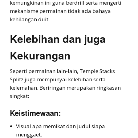
kemungkinan ini guna berdrill serta mengerti
mekanisme permainan tidak ada bahaya
kehilangan duit.
Kelebihan dan juga
Kekurangan
Seperti permainan lain-lain, Temple Stacks
Splitz juga mempunyai kelebihan serta
kelemahan. Beriringan merupakan ringkasan
singkat:
Keistimewaan:
Visual apa memikat dan judul siapa
menggaet.