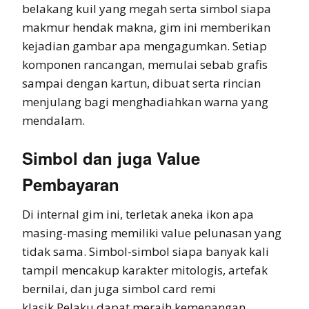
belakang kuil yang megah serta simbol siapa
makmur hendak makna, gim ini memberikan
kejadian gambar apa mengagumkan. Setiap
komponen rancangan, memulai sebab grafis
sampai dengan kartun, dibuat serta rincian
menjulang bagi menghadiahkan warna yang
mendalam.
Simbol dan juga Value
Pembayaran
Di internal gim ini, terletak aneka ikon apa
masing-masing memiliki value pelunasan yang
tidak sama. Simbol-simbol siapa banyak kali
tampil mencakup karakter mitologis, artefak
bernilai, dan juga simbol card remi
klasik.Pelaku dapat meraih kemenangan