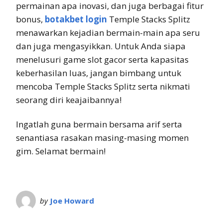
permainan apa inovasi, dan juga berbagai fitur
bonus,
botakbet login
Temple Stacks Splitz
menawarkan kejadian bermain-main apa seru
dan juga mengasyikkan. Untuk Anda siapa
menelusuri game slot gacor serta kapasitas
keberhasilan luas, jangan bimbang untuk
mencoba Temple Stacks Splitz serta nikmati
seorang diri keajaibannya!
Ingatlah guna bermain bersama arif serta
senantiasa rasakan masing-masing momen
gim. Selamat bermain!
by
Joe Howard