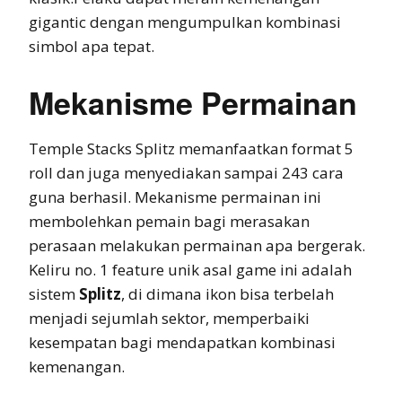
gigantic dengan mengumpulkan kombinasi
simbol apa tepat.
Mekanisme Permainan
Temple Stacks Splitz memanfaatkan format 5
roll dan juga menyediakan sampai 243 cara
guna berhasil. Mekanisme permainan ini
membolehkan pemain bagi merasakan
perasaan melakukan permainan apa bergerak.
Keliru no. 1 feature unik asal game ini adalah
sistem
Splitz
, di dimana ikon bisa terbelah
menjadi sejumlah sektor, memperbaiki
kesempatan bagi mendapatkan kombinasi
kemenangan.