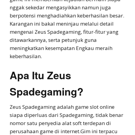
nggak sekedar mengasyikkan namun juga
berpotensi menghadiahkan keberhasilan besar.
Karangan ini bakal meninjau melalui detail
mengenai Zeus Spadegaming, fitur-fitur yang
ditawarkannya, serta petunjuk guna
meningkatkan kesempatan Engkau meraih
keberhasilan.
Apa Itu Zeus
Spadegaming?
Zeus Spadegaming adalah game slot online
siapa diperluas dari Spadegaming, tidak benar
nomor satu penyedia alat soft terdepan di
perusahaan game di internet.Gim ini terpacu