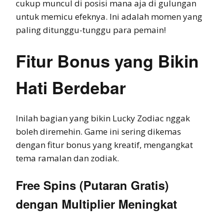
cukup muncul di posisi mana aja di gulungan
untuk memicu efeknya. Ini adalah momen yang
paling ditunggu-tunggu para pemain!
Fitur Bonus yang Bikin
Hati Berdebar
Inilah bagian yang bikin Lucky Zodiac nggak
boleh diremehin. Game ini sering dikemas
dengan fitur bonus yang kreatif, mengangkat
tema ramalan dan zodiak.
Free Spins (Putaran Gratis)
dengan Multiplier Meningkat