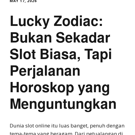
MAY 17, 2026
Lucky Zodiac:
Bukan Sekadar
Slot Biasa, Tapi
Perjalanan
Horoskop yang
Menguntungkan
Dunia slot online itu luas banget, penuh dengan
tema-tema yang beragam. Dari petualangan di