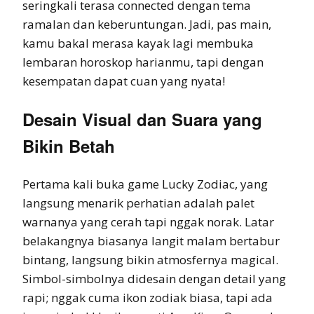
seringkali terasa connected dengan tema
ramalan dan keberuntungan. Jadi, pas main,
kamu bakal merasa kayak lagi membuka
lembaran horoskop harianmu, tapi dengan
kesempatan dapat cuan yang nyata!
Desain Visual dan Suara yang
Bikin Betah
Pertama kali buka game Lucky Zodiac, yang
langsung menarik perhatian adalah palet
warnanya yang cerah tapi nggak norak. Latar
belakangnya biasanya langit malam bertabur
bintang, langsung bikin atmosfernya magical.
Simbol-simbolnya didesain dengan detail yang
rapi; nggak cuma ikon zodiak biasa, tapi ada