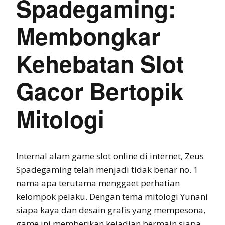
Spadegaming:
Membongkar
Kehebatan Slot
Gacor Bertopik
Mitologi
Internal alam game slot online di internet, Zeus
Spadegaming telah menjadi tidak benar no. 1
nama apa terutama menggaet perhatian
kelompok pelaku. Dengan tema mitologi Yunani
siapa kaya dan desain grafis yang mempesona,
game ini memberikan kejadian bermain siapa