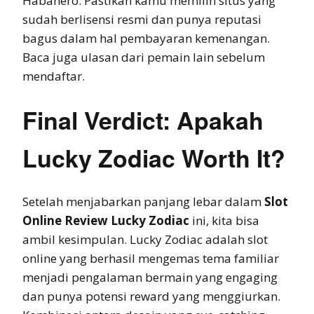
Habanero. Pastikan kamu memilih situs yang
sudah berlisensi resmi dan punya reputasi
bagus dalam hal pembayaran kemenangan.
Baca juga ulasan dari pemain lain sebelum
mendaftar.
Final Verdict: Apakah
Lucky Zodiac Worth It?
Setelah menjabarkan panjang lebar dalam
Slot
Online Review Lucky Zodiac
ini, kita bisa
ambil kesimpulan. Lucky Zodiac adalah slot
online yang berhasil mengemas tema familiar
menjadi pengalaman bermain yang engaging
dan punya potensi reward yang menggiurkan.