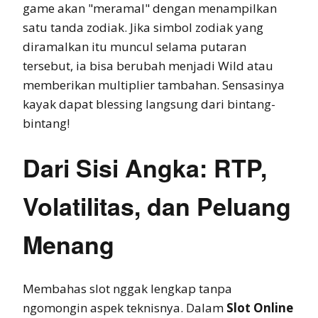
game akan "meramal" dengan menampilkan
satu tanda zodiak. Jika simbol zodiak yang
diramalkan itu muncul selama putaran
tersebut, ia bisa berubah menjadi Wild atau
memberikan multiplier tambahan. Sensasinya
kayak dapat blessing langsung dari bintang-
bintang!
Dari Sisi Angka: RTP,
Volatilitas, dan Peluang
Menang
Membahas slot nggak lengkap tanpa
ngomongin aspek teknisnya. Dalam
Slot Online