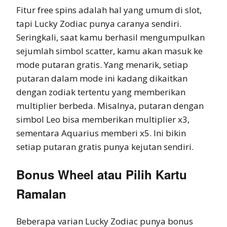
Fitur free spins adalah hal yang umum di slot,
tapi Lucky Zodiac punya caranya sendiri.
Seringkali, saat kamu berhasil mengumpulkan
sejumlah simbol scatter, kamu akan masuk ke
mode putaran gratis. Yang menarik, setiap
putaran dalam mode ini kadang dikaitkan
dengan zodiak tertentu yang memberikan
multiplier berbeda. Misalnya, putaran dengan
simbol Leo bisa memberikan multiplier x3,
sementara Aquarius memberi x5. Ini bikin
setiap putaran gratis punya kejutan sendiri.
Bonus Wheel atau Pilih Kartu
Ramalan
Beberapa varian Lucky Zodiac punya bonus