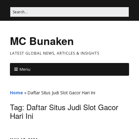
MC Bunaken
LATEST GLOBAL NEWS, ARTICLES & INSIGHTS
Menu
Home
»
Daftar Situs Judi Slot Gacor Hari Ini
Tag:
Daftar Situs Judi Slot Gacor
Hari Ini